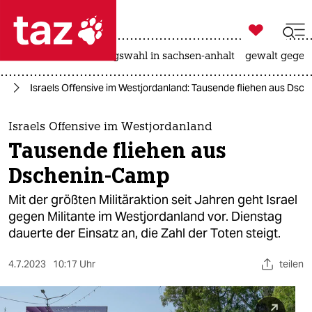

taz zahl ich
hitze
surfen
landtagswahl in sachsen-anhalt
gewalt gegen

taz zahl ich
kt
Israels Offensive im Westjordanland: Tausende fliehen aus Ds
taz zahl ich
themen
Israels Offensive im Westjordanland
Tausende fliehen aus
politik
Dschenin-Camp
öko
Mit der größten Militäraktion seit Jahren geht Israel
gegen Militante im Westjordanland vor. Dienstag
gesellschaft
dauerte der Einsatz an, die Zahl der Toten steigt.
kultur
4.7.2023
10:17 Uhr
teilen
sport