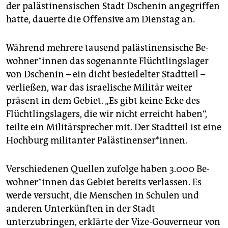
epaper login
der palästinensischen Stadt Dschenin angegriffen
hatte, dauerte die Offensive am Dienstag an.
Während mehrere tausend palästinensische Be­
woh­ne­r*in­nen das sogenannte Flüchtlingslager
von Dschenin – ein dicht besiedelter Stadtteil –
verließen, war das israelische Militär weiter
präsent in dem Gebiet. „Es gibt keine Ecke des
Flüchtlingslagers, die wir nicht erreicht haben“,
teilte ein Militärsprecher mit. Der Stadtteil ist eine
Hochburg militanter Palästinenser*innen.
Verschiedenen Quellen zufolge haben 3.000 Be­
woh­ne­r*in­nen das Gebiet bereits verlassen. Es
werde versucht, die Menschen in Schulen und
anderen Unterkünften in der Stadt
unterzubringen, erklärte der Vize-Gouverneur von