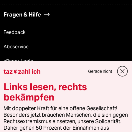
Fragen & Hilfe
Feedback
Aboservice
ePaper Login
taz
zahl ich
Gerade nicht

Downloads für Abonnierende
Links lesen, rechts
bekämpfen
© 2026 taz Verlags und Vertriebs GmbH
Alle Rechte vorbehalten. Bei rechtlichen Fragen oder für Genehmigungen
Mit doppelter Kraft für eine offene Gesellschaft!
wenden Sie sich bitte an
lizenzen@taz.de
Besonders jetzt brauchen Menschen, die sich gegen
Rechtsextremismus einsetzen, unsere Solidarität.
Daher gehen 50 Prozent der Einnahmen aus
Feedback
Redaktionsstatut
Kommune-Richtlinien
KI-