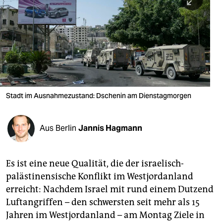
berlin
nord
wahrheit
verlag
verlag
Stadt im Ausnahmezustand: Dschenin am Dienstagmorgen
veranstaltungen
shop
Aus Berlin
Jannis Hagmann
fragen & hilfe
Es ist eine neue Qualität, die der israelisch-
unterstützen
palästinensische Konflikt im Westjordanland
abo
erreicht: Nachdem Israel mit rund einem Dutzend
Luftangriffen – den schwersten seit mehr als 15
genossenschaft
Jahren im Westjordanland – am Montag Ziele in