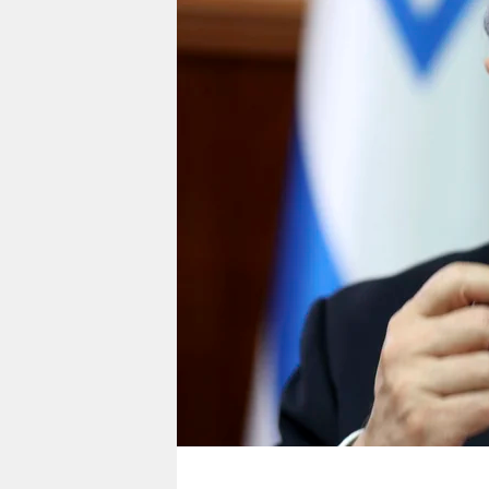
berlin
nord
wahrheit
verlag
verlag
veranstaltungen
shop
fragen & hilfe
unterstützen
abo
genossenschaft