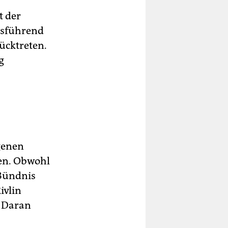
t der
tsführend
ücktreten.
g
genen
en. Obwohl
 Bündnis
ivlin
. Daran