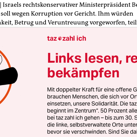
| Israels rechtskonservativer Ministerpräsident 
soll wegen Korruption vor Gericht. Ihm würden
hkeit, Betrug und Veruntreuung vorgeworfen, teil
atsanwalt Avichai Mandelblit mit. Für Bestechu
taz
zahl ich

n Jahre Haft, für Betrug und Veruntreuung bis zu 
hat die Vorwürfe als politisch motivierte Hexenj
Links lesen, r
iesen.
bekämpfen
ten wiegen die Vorwürfe gegen den langjährige
chef in der sogenannten Besek-Affäre: Netanjah
Mit doppelter Kraft für eine offene G
t, der Telekommunikationsfirma Besek Gefälligk
brauchen Menschen, die sich vor O
ür eine positive Berichterstattung in der zu dem
einsetzen, unsere Solidarität. Die ta
beginnt im Zentrum“. 50 Prozent a
n Nachrichtenwebsite
Walla
gewährt zu haben.
bei taz zahl ich gehen – bis zum 30
die linke, selbstverwaltete Orte unte
bevor sie verschwinden. Sind Sie da