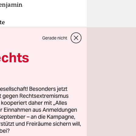
Benjamin
te
ng drohen
Gerade nicht
drei Jahre.
agd
echts
n
u wird
esellschaft! Besonders jetzt
eiten im
rt gegen Rechtsextremismus
 Konzern
z kooperiert daher mit „Alles
ller Einnahmen aus Anmeldungen
. September – an die Kampagne,
rstützt und Freiräume sichern will,
bei?