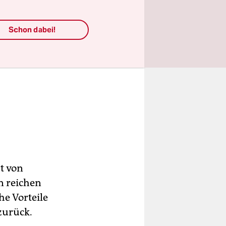
Schon dabei!
t von
n reichen
he Vorteile
zurück.