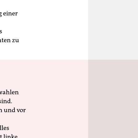
 einer
s
nten zu
wahlen
sind.
h und vor
lles
 linke,