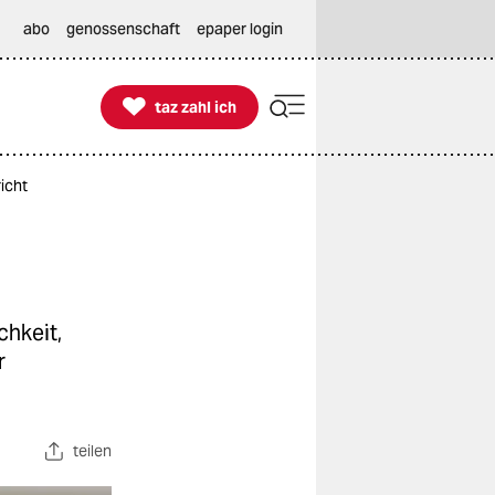
abo
genossenschaft
epaper login

taz zahl ich
taz zahl ich
richt
chkeit,
r
teilen