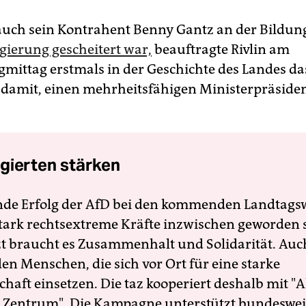
ch sein Kontrahent Benny Gantz an der Bildung
gierung gescheitert war,
beauftragte Rivlin am
mittag erstmals in der Geschichte des Landes da
damit, einen mehrheitsfähigen Ministerpräside
gierten stärken
nde Erfolg der AfD bei den kommenden Landtags
 stark rechtsextreme Kräfte inzwischen geworden 
zt braucht es Zusammenhalt und Solidarität. Auc
en Menschen, die sich vor Ort für eine starke
schaft einsetzen. Die taz kooperiert deshalb mit "A
 Zentrum". Die Kampagne unterstützt bundesweit