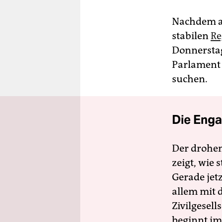
Nachdem au
stabilen
Re
Donnerstag
Parlament 
suchen.
Die Enga
Der drohe
zeigt, wie
Gerade jet
allem mit d
Zivilgesell
beginnt im