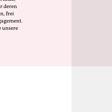
ür deren
n, frei
ngagement.
e unsere