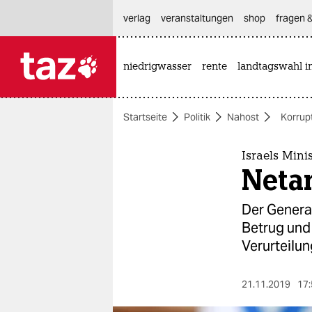
hautnavigation anspringen
hauptinhalt anspringen
footer anspringen
verlag
veranstaltungen
shop
fragen &
niedrigwasser
rente
landtagswahl i

taz zahl ich
taz zahl ich
Startseite
Politik
Nahost
Korrup
themen
politik
Israels Mini
Netan
öko
Der Genera
gesellschaft
Betrug und 
Verurteilu
kultur
sport
21.11.2019
17: