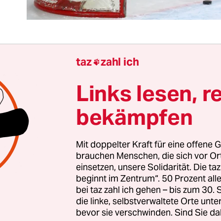
taz
zahl ich

rd hierzulande kaum über den internationalen
ockeyverband berichtet, die IIHF, dabei ist er eine
Links lesen, r
estens so große Skandalnudel wie der Fußballve
bekämpfen
räsident René Fasel, ein Schweizer, hat Wladimir
 dem Mund geredet, dass der ihm die russische
erschaft andiente sowie
einen Posten in der russ
Mit doppelter Kraft für eine offene G
iga KHL
.
brauchen Menschen, die sich vor O
einsetzen, unsere Solidarität. Die ta
beginnt im Zentrum“. 50 Prozent a
er Verband wieder mit einer Entscheidung aufgefal
bei taz zahl ich gehen – bis zum 30
erkwürdig erscheint. Der Eishockeyverband IIHF
die linke, selbstverwaltete Orte unte
 Frankokanadiers Luc Tardif hat Israel von allen
bevor sie verschwinden. Sind Sie da