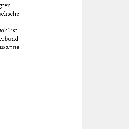
gten
elische
hl ist:
verband
Lausanne