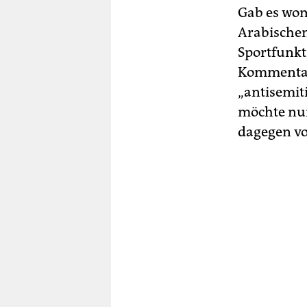
Gab es wom
Arabischen
Sportfunkt
Kommentato
„antisemit
möchte nu
dagegen v