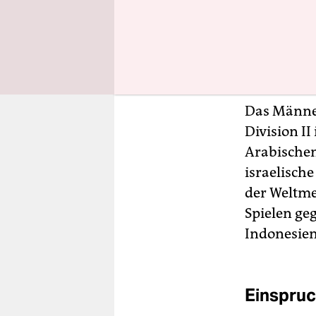
kommenden
tat das
vor
heuchlerisc
Sportler ge
Das Männer
Division I
Arabischen 
israelisch
der Weltme
Spielen g
Indonesie
Einspruc