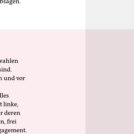
absagen.
wahlen
sind.
h und vor
lles
 linke,
ür deren
n, frei
ngagement.