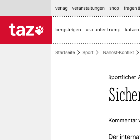
hautnavigation anspringen
hauptinhalt anspringen
footer anspringen
verlag
veranstaltungen
shop
fragen &
bergsteigen
usa unter trump
katzen

taz zahl ich
taz zahl ich
Startseite
Sport
Nahost-Konflikt
themen
politik
Sportlicher 
öko
Siche
gesellschaft
kultur
Kommentar 
sport
Der interna