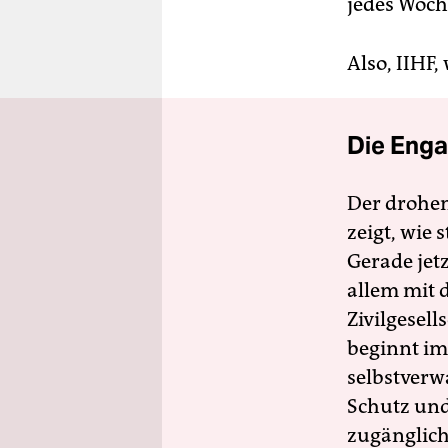
jedes Woch
Also, IIHF,
Die Enga
Der drohe
zeigt, wie
Gerade jet
allem mit d
Zivilgesell
beginnt im
selbstverw
Schutz und 
zugänglich