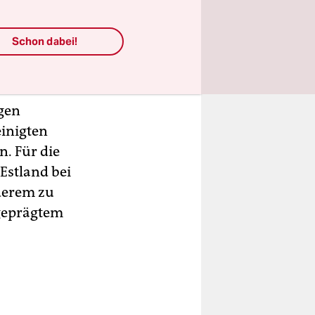
r Verband
 sich
Schon dabei!
elischen
igen
einigten
n. Für die
Estland bei
nderem zu
geprägtem