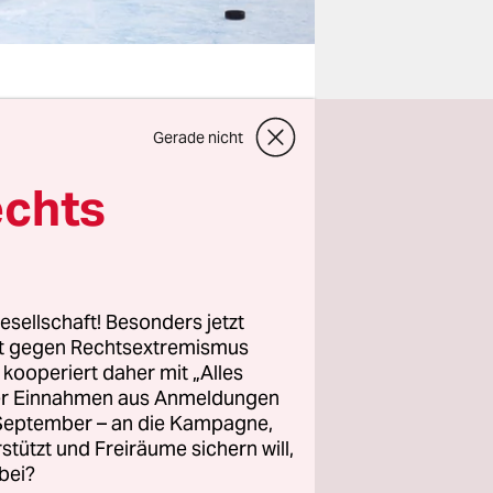
Gerade nicht
echts
rband Fifa.
 Putin so
ischen
esellschaft! Besonders jetzt
rt gegen Rechtsextremismus
z kooperiert daher mit „Alles
ller Einnahmen aus Anmeldungen
len, die
. September – an die Kampagne,
 unter der
rstützt und Freiräume sichern will,
bei?