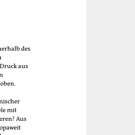
nnerhalb des
u
 Druck aus
en
hoben.
tnischer
ele mit
ieren? Aus
opaweit