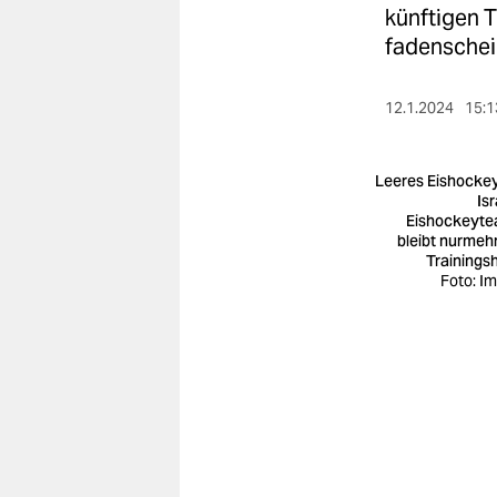
berlin
künftigen 
fadenschei
nord
wahrheit
12.1.2024
15:1
verlag
Leeres Eishockey
verlag
Isr
Eishockeyt
veranstaltungen
bleibt nurmehr
Trainingsh
shop
Foto: I
fragen & hilfe
unterstützen
abo
genossenschaft