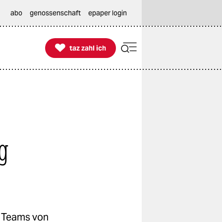
abo
genossenschaft
epaper login

taz zahl ich
taz zahl ich
g
e Teams von