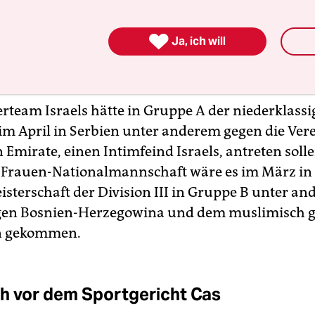
 internationalen Turnieren ausgeschlossen. De
geblich aus „Sicherheitsgründen“
und schmückte

Ja, ich will
h mit einer Fürsorgepflicht, die auch für die isra
lte.
team Israels hätte in Gruppe A der niederklass
I im April in Serbien unter anderem gegen die Ver
Emirate, einen Intimfeind Israels, antreten solle
e Frauen-Nationalmannschaft wäre es im März in 
isterschaft der Division III in Gruppe B unter a
egen Bosnien-Herzegowina und dem muslimisch 
n gekommen.
h vor dem Sportgericht Cas