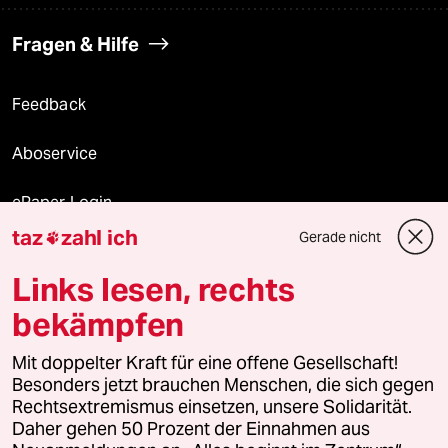
Fragen & Hilfe
Feedback
Aboservice
ePaper Login
taz
zahl ich
Gerade nicht

Downloads für Abonnierende
Links lesen, rechts
bekämpfen
© 2026 taz Verlags und Vertriebs GmbH
Mit doppelter Kraft für eine offene Gesellschaft!
Alle Rechte vorbehalten. Bei rechtlichen Fragen oder für Genehmigungen
wenden Sie sich bitte an
lizenzen@taz.de
Besonders jetzt brauchen Menschen, die sich gegen
Rechtsextremismus einsetzen, unsere Solidarität.
Daher gehen 50 Prozent der Einnahmen aus
Feedback
Redaktionsstatut
Kommune-Richtlinien
KI-