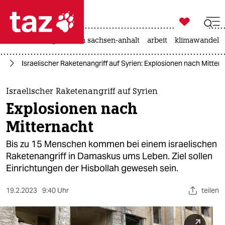

taz zahl ich
hitze
landtagswahl in sachsen-anhalt
arbeit
klimawandel

taz zahl ich
en
Israelischer Raketenangriff auf Syrien: Explosionen nach Mitter
taz zahl ich
themen
Israelischer Raketenangriff auf Syrien
Explosionen nach
politik
Mitternacht
öko
Bis zu 15 Menschen kommen bei einem israelischen
Raketenangriff in Damaskus ums Leben. Ziel sollen
gesellschaft
Einrichtungen der Hisbollah geweseh sein.
kultur
19.2.2023
9:40 Uhr
teilen
sport