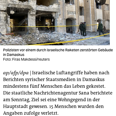
berlin
nord
wahrheit
verlag
verlag
Polizisten vor einem durch israelische Raketen zerstörten Gebäude
in Damaskus
veranstaltungen
Foto: Firas Makdessi/reuters
shop
ap/afp/dpa
| Israelische Luftangriffe haben nach
fragen & hilfe
Berichten syrischer Staatsmedien in Damaskus
unterstützen
mindestens fünf Menschen das Leben gekostet.
Die staatliche Nachrichtenagentur Sana berichtete
abo
am Sonntag, Ziel sei eine Wohngegend in der
Hauptstadt gewesen. 15 Menschen wurden den
genossenschaft
Angaben zufolge verletzt.