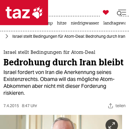

taz zahl ich
katzen
usa unter trump
hitze
niedrigwasser
landtagswahl

taz zahl ich
an
Israel stellt Bedingungen für Atom-Deal: Bedrohung durch Iran bl
taz zahl ich
themen
Israel stellt Bedingungen für Atom-Deal
Bedrohung durch Iran bleibt
politik
Israel fordert von Iran die Anerkennung seines
öko
Existenzrechts. Obama will das mögliche Atom-
Abkommen aber nicht mit dieser Forderung
gesellschaft
riskieren.
kultur
7.4.2015
8:47 Uhr
teilen
sport