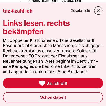
Israelis nicht beteiligt, also kein
Grund, sich dazu zu äußern, gelle??
taz
zahl ich
Gerade nicht

Links lesen, rechts
Tecumseh
bekämpfen
08.04.2015
,
16:36 Uhr
@sb123:
Mit doppelter Kraft für eine offene Gesellschaft!
Die Menschen aus Jarmuk wissen
Besonders jetzt brauchen Menschen, die sich gegen
sicher wohl, von wo sie herkommen.
Rechtsextremismus einsetzen, unsere Solidarität.
Daher gehen 50 Prozent der Einnahmen aus
Wir wissen bislang, dass Merkel kein
Neuanmeldungen an „Alles beginnt im Zentrum“ –
großzügiges Aufnahmeangebot für
eine Kampagne, die bedrohte linke Kulturzentren
diese vielfach Verfolgten gemacht
und Jugendorte unterstützt. Sind Sie dabei?
hat.

Ja, ich will
christine rölke-sommer
Schon dabei!
08.04.2015
,
16:35 Uhr
@sb123: