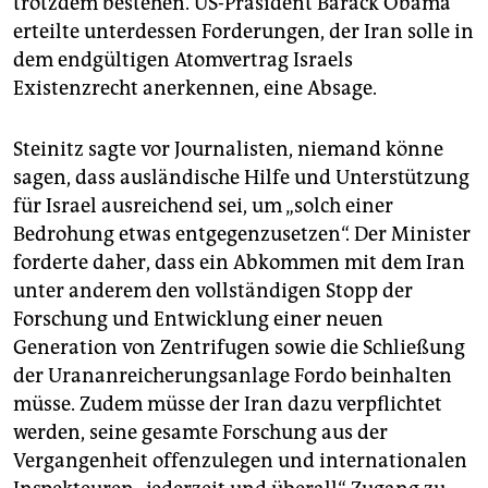
trotzdem bestehen. US-Präsident Barack Obama
epaper login
erteilte unterdessen Forderungen, der Iran solle in
dem endgültigen Atomvertrag Israels
Existenzrecht anerkennen, eine Absage.
Steinitz sagte vor Journalisten, niemand könne
sagen, dass ausländische Hilfe und Unterstützung
für Israel ausreichend sei, um „solch einer
Bedrohung etwas entgegenzusetzen“. Der Minister
forderte daher, dass ein Abkommen mit dem Iran
unter anderem den vollständigen Stopp der
Forschung und Entwicklung einer neuen
Generation von Zentrifugen sowie die Schließung
der Urananreicherungsanlage Fordo beinhalten
müsse. Zudem müsse der Iran dazu verpflichtet
werden, seine gesamte Forschung aus der
Vergangenheit offenzulegen und internationalen