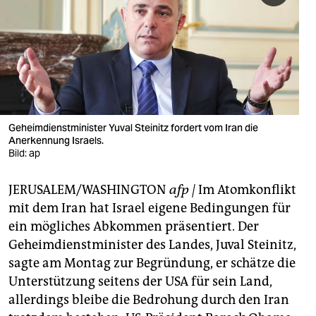
berlin
nord
wahrheit
verlag
verlag
Geheimdienstminister Yuval Steinitz fordert vom Iran die
Anerkennung Israels.
veranstaltungen
Bild: ap
shop
JERUSALEM/WASHINGTON
afp |
Im Atomkonflikt
fragen & hilfe
mit dem Iran hat Israel eigene Bedingungen für
ein mögliches Abkommen präsentiert. Der
unterstützen
Geheimdienstminister des Landes, Juval Steinitz,
sagte am Montag zur Begründung, er schätze die
abo
Unterstützung seitens der USA für sein Land,
genossenschaft
allerdings bleibe die Bedrohung durch den Iran