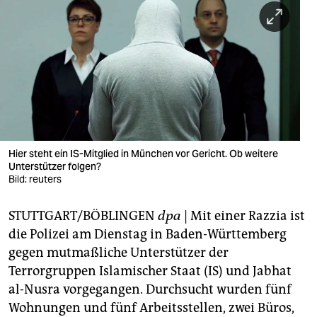
berlin
nord
wahrheit
verlag
verlag
veranstaltungen
Hier steht ein IS-Mitglied in München vor Gericht. Ob weitere
Unterstützer folgen?
shop
Bild: reuters
fragen & hilfe
STUTTGART/BÖBLINGEN
dpa
| Mit einer Razzia ist
die Polizei am Dienstag in Baden-Württemberg
unterstützen
gegen mutmaßliche Unterstützer der
abo
Terrorgruppen Islamischer Staat (IS) und Jabhat
al-Nusra vorgegangen. Durchsucht wurden fünf
genossenschaft
Wohnungen und fünf Arbeitsstellen, zwei Büros,