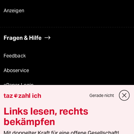
Anzeigen
Fragen & Hilfe
Feedback
Aboservice
ePaper Login
taz
zahl ich
Gerade nicht

Downloads für Abonnierende
Links lesen, rechts
bekämpfen
© 2026 taz Verlags und Vertriebs GmbH
Alle Rechte vorbehalten. Bei rechtlichen Fragen oder für Genehmigungen
Mit doppelter Kraft für eine offene Gesellschaft!