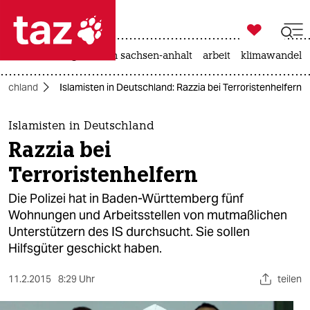

taz zahl ich
hitze
landtagswahl in sachsen-anhalt
arbeit
klimawandel

taz zahl ich
tschland
Islamisten in Deutschland: Razzia bei Terroristenhelfern
taz zahl ich
themen
Islamisten in Deutschland
Razzia bei
politik
Terroristenhelfern
öko
Die Polizei hat in Baden-Württemberg fünf
Wohnungen und Arbeitsstellen von mutmaßlichen
gesellschaft
Unterstützern des IS durchsucht. Sie sollen
Hilfsgüter geschickt haben.
kultur
sport
11.2.2015
8:29 Uhr
teilen