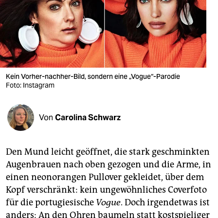
berlin
nord
wahrheit
verlag
Kein Vorher-nachher-Bild, sondern eine „Vogue“-Parodie
verlag
Foto: Instagram
veranstaltungen
Von
Carolina Schwarz
shop
fragen & hilfe
Den Mund leicht geöffnet, die stark geschminkten
unterstützen
Augenbrauen nach oben gezogen und die Arme, in
einen neon­orangen Pullover gekleidet, über dem
abo
Kopf verschränkt: kein ungewöhnliches Coverfoto
genossenschaft
für die portugiesische
Vogue
. Doch irgendetwas ist
anders: An den Ohren baumeln statt kostspieliger