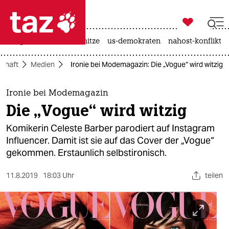

taz zahl ich
krieg in der ukraine
hitze
us-demokraten
nahost-konflikt

taz zahl ich
schaft
Medien
Ironie bei Modemagazin: Die „Vogue“ wird witzig
taz zahl ich
themen
Ironie bei Modemagazin
Die „Vogue“ wird witzig
politik
Komikerin Celeste Barber parodiert auf Instagram
öko
Influencer. Damit ist sie auf das Cover der „Vogue“
gekommen. Erstaunlich selbstironisch.
gesellschaft
11.8.2019
18:03 Uhr
teilen
kultur
sport