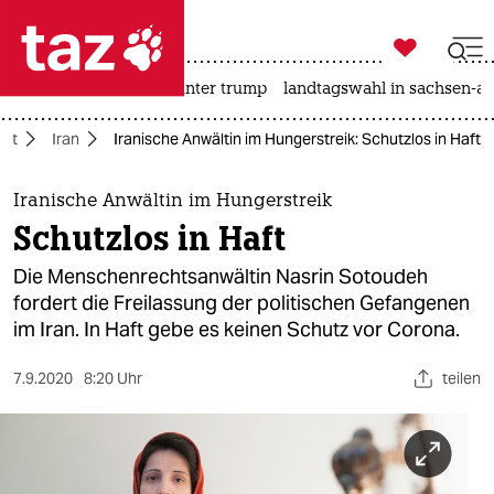

taz zahl ich
nahost-konflikt
usa unter trump
landtagswahl in sachsen-an

taz zahl ich
ost
Iran
Iranische Anwältin im Hungerstreik: Schutzlos in Haft
taz zahl ich
themen
Iranische Anwältin im Hungerstreik
Schutzlos in Haft
politik
Die Menschenrechtsanwältin Nasrin Sotoudeh
öko
fordert die Freilassung der politischen Gefangenen
im Iran. In Haft gebe es keinen Schutz vor Corona.
gesellschaft
7.9.2020
8:20 Uhr
teilen
kultur
sport