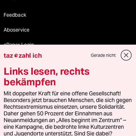
Feedback
Aboservice
ePaper Login
taz
zahl ich
Gerade nicht

Downloads für Abonnierende
Links lesen, rechts
bekämpfen
© 2026 taz Verlags und Vertriebs GmbH
Mit doppelter Kraft für eine offene Gesellschaft!
Alle Rechte vorbehalten. Bei rechtlichen Fragen oder für Genehmigungen
wenden Sie sich bitte an
lizenzen@taz.de
Besonders jetzt brauchen Menschen, die sich gegen
Rechtsextremismus einsetzen, unsere Solidarität.
Daher gehen 50 Prozent der Einnahmen aus
Feedback
Redaktionsstatut
Kommune-Richtlinien
KI-
Neuanmeldungen an „Alles beginnt im Zentrum“ –
eine Kampagne, die bedrohte linke Kulturzentren
Leitlinie
Informant
Datenschutz
Impressum
AGB
und Jugendorte unterstützt. Sind Sie dabei?