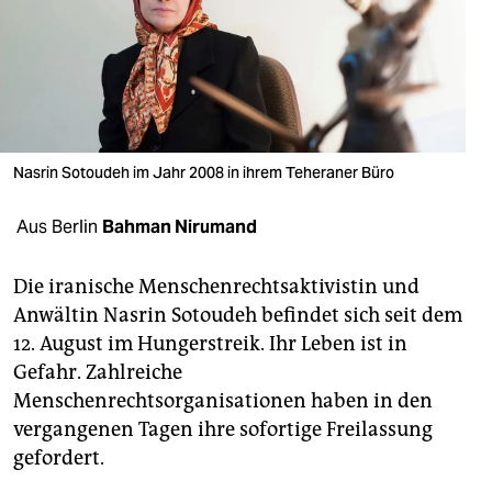
berlin
nord
wahrheit
verlag
Nasrin Sotoudeh im Jahr 2008 in ihrem Teheraner Büro
verlag
Aus Berlin
Bahman Nirumand
veranstaltungen
shop
Die iranische Menschenrechtsaktivistin und
Anwältin Nasrin Sotoudeh befindet sich seit dem
fragen & hilfe
12. August im Hungerstreik. Ihr Leben ist in
unterstützen
Gefahr. Zahlreiche
Menschenrechtsorganisationen haben in den
abo
vergangenen Tagen ihre sofortige Freilassung
genossenschaft
gefordert.