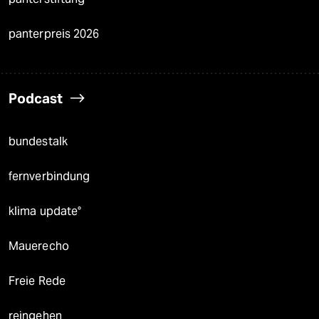
panterpreis 2026
Podcast
bundestalk
fernverbindung
klima update°
Mauerecho
Freie Rede
reingehen