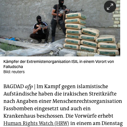
berlin
nord
wahrheit
verlag
verlag
veranstaltungen
Kämpfer der Extremistenorganisation ISIL in einem Vorort von
Falludscha
shop
Bild: reuters
fragen & hilfe
BAGDAD
afp
| Im Kampf gegen islamistische
Aufständische haben die irakischen Streitkräfte
unterstützen
nach Angaben einer Menschenrechtsorganisation
abo
Fassbomben eingesetzt und auch ein
Krankenhaus beschossen. Die Vorwürfe erhebt
genossenschaft
Human Rights Watch (HRW)
in einem am Dienstag