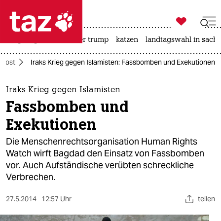

taz zahl ich
bergsteigen
usa unter trump
katzen
landtagswahl in sachs

taz zahl ich
ahost
Iraks Krieg gegen Islamisten: Fassbomben und Exekutionen
taz zahl ich
themen
Iraks Krieg gegen Islamisten
Fassbomben und
politik
Exekutionen
öko
Die Menschenrechtsorganisation Human Rights
Watch wirft Bagdad den Einsatz von Fassbomben
gesellschaft
vor. Auch Aufständische verübten schreckliche
Verbrechen.
kultur
sport
27.5.2014
12:57 Uhr
teilen