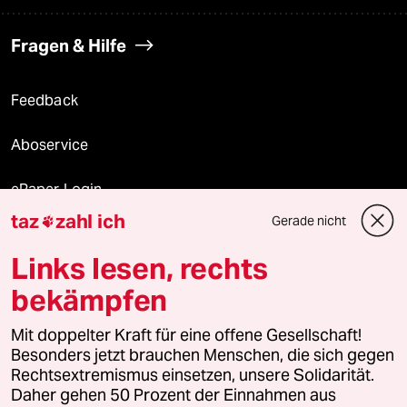
Fragen & Hilfe
Feedback
Aboservice
ePaper Login
taz
zahl ich
Gerade nicht

Downloads für Abonnierende
Links lesen, rechts
bekämpfen
© 2026 taz Verlags und Vertriebs GmbH
Mit doppelter Kraft für eine offene Gesellschaft!
Alle Rechte vorbehalten. Bei rechtlichen Fragen oder für Genehmigungen
wenden Sie sich bitte an
lizenzen@taz.de
Besonders jetzt brauchen Menschen, die sich gegen
Rechtsextremismus einsetzen, unsere Solidarität.
Daher gehen 50 Prozent der Einnahmen aus
Feedback
Redaktionsstatut
Kommune-Richtlinien
KI-