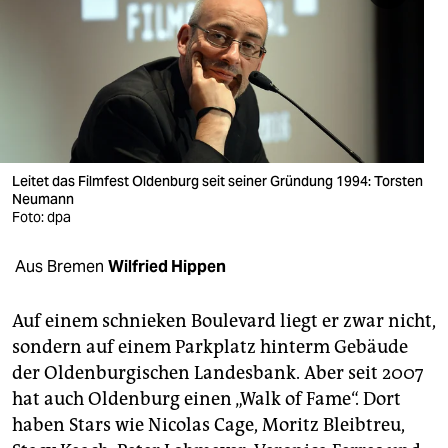
berlin
nord
wahrheit
verlag
verlag
Leitet das Filmfest Oldenburg seit seiner Gründung 1994: Torsten
Neumann
veranstaltungen
Foto: dpa
shop
Aus Bremen
Wilfried Hippen
fragen & hilfe
Auf einem schnieken Boulevard liegt er zwar nicht,
unterstützen
sondern auf einem Parkplatz hinterm Gebäude
der Oldenburgischen Landesbank. Aber seit 2007
abo
hat auch Oldenburg einen „Walk of Fame“. Dort
genossenschaft
haben Stars wie Nicolas Cage, Moritz Bleibtreu,