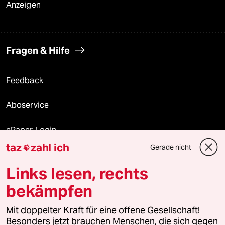
Anzeigen
Fragen & Hilfe
Feedback
Aboservice
ePaper Login
taz
zahl ich
Gerade nicht

Downloads für Abonnierende
Links lesen, rechts
bekämpfen
© 2026 taz Verlags und Vertriebs GmbH
Mit doppelter Kraft für eine offene Gesellschaft!
Alle Rechte vorbehalten. Bei rechtlichen Fragen oder für Genehmigungen
wenden Sie sich bitte an
lizenzen@taz.de
Besonders jetzt brauchen Menschen, die sich gegen