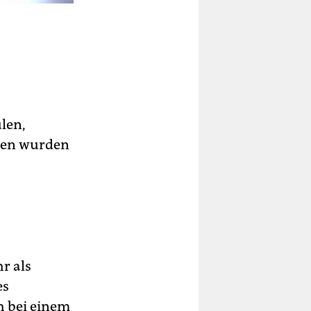
len,
men wurden
r als
es
h bei einem