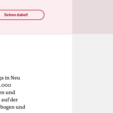
Schon dabei!
ga in Neu
5.000
en und
 auf der
erbogen und