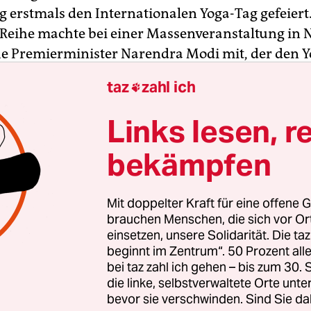
 erstmals den Internationalen Yoga-Tag gefeiert.
 Reihe machte bei einer Massenveranstaltung in 
he Premierminister Narendra Modi mit, der den 
reinten Nationen beantragt hatte. Aber auch unt
taz
zahl ich

 in Paris saßen Tausende auf ihren Matten ebenso
uala Lumpur, Seoul, Peking, Manila und andersw
Links lesen, r
bekämpfen
ersuchte der 41-jährige Inder Ivan Stanley den lä
der Welt: Mit 61 Minuten hofft er auf einen Eintr
uch der Rekorde. Die ersten 45 Minuten seien ei
Mit doppelter Kraft für eine offene G
d gewesen, sagte er anschließend. Aber danach sei
brauchen Menschen, die sich vor O
einsetzen, unsere Solidarität. Die ta
 gewesen.
beginnt im Zentrum“. 50 Prozent a
bei taz zahl ich gehen – bis zum 30
die linke, selbstverwaltete Orte unte
bevor sie verschwinden. Sind Sie da