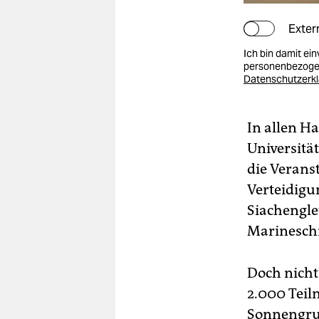
Exter
Ich bin damit ei
personenbezogen
Datenschutzerk
In allen H
Universit
die Verans
Verteidigu
Siachengle
Marineschi
Doch nicht
2.000 Teil
Sonnengruß