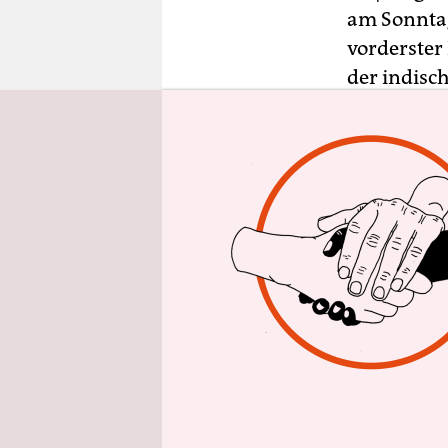
epaper login
am Sonntag
vorderster
der indisc
bei den Ve
Eiffelturm
Bangkok, K
In Dubai v
Kopfstand 
Guinness-B
anstrengen
vergeistigt