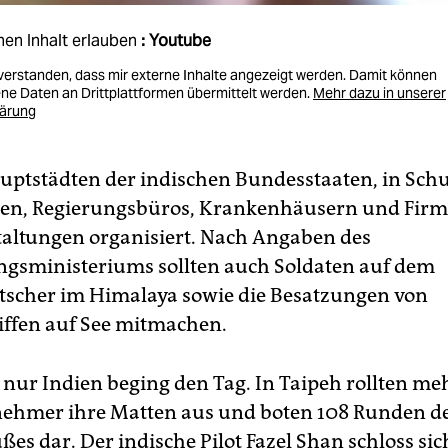
nen Inhalt erlauben
: Youtube
nverstanden, dass mir externe Inhalte angezeigt werden. Damit können
e Daten an Drittplattformen übermittelt werden.
Mehr dazu in unserer
lärung
auptstädten der indischen Bundesstaaten, in Schu
äten, Regierungsbüros, Krankenhäusern und Fir
taltungen organisiert. Nach Angaben des
ngsministeriums sollten auch Soldaten auf dem
tscher im Himalaya sowie die Besatzungen von
ffen auf See mitmachen.
 nur Indien beging den Tag. In Taipeh rollten meh
nehmer ihre Matten aus und boten 108 Runden d
es dar. Der indische Pilot Fazel Shan schloss sic