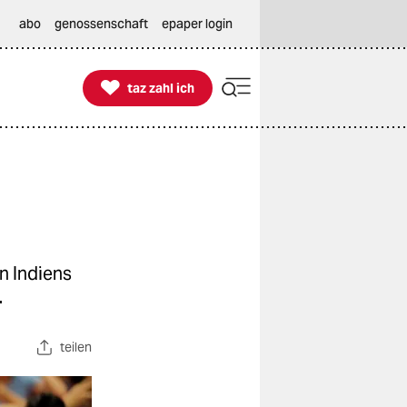
abo
genossenschaft
epaper login

taz zahl ich
taz zahl ich
n Indiens
.
teilen