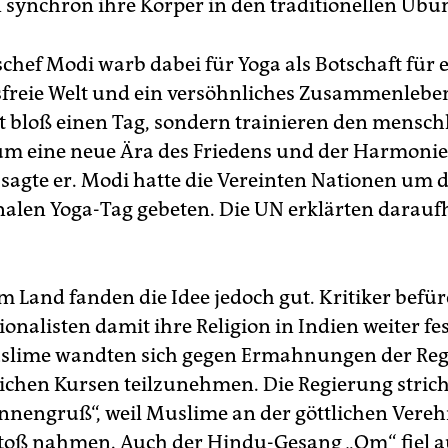
 synchron ihre Körper in den traditionellen Übu
chef Modi warb dabei für Yoga als Botschaft für 
reie Welt und ein versöhnliches Zusammenleben
ht bloß einen Tag, sondern trainieren den mensch
um eine neue Ära des Friedens und der Harmonie
 sagte er. Modi hatte die Vereinten Nationen um 
nalen Yoga-Tag gebeten. Die UN erklärten daraufh
im Land fanden die Idee jedoch gut. Kritiker befü
onalisten damit ihre Religion in Indien weiter fe
slime wandten sich gegen Ermahnungen der Reg
lichen Kursen teilzunehmen. Die Regierung strich
nengruß“, weil Muslime an der göttlichen Vere
oß nahmen. Auch der Hindu-Gesang „Om“ fiel a