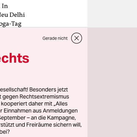
 In
Neu Delhi
Yoga-Tag
er dem
Gerade nicht
 wie in
o.
echts
ngsten
ag im
n bisschen
esellschaft! Besonders jetzt
 er völlig
rt gegen Rechtsextremismus
z kooperiert daher mit „Alles
ller Einnahmen aus Anmeldungen
. September – an die Kampagne,
rstützt und Freiräume sichern will,
bei?