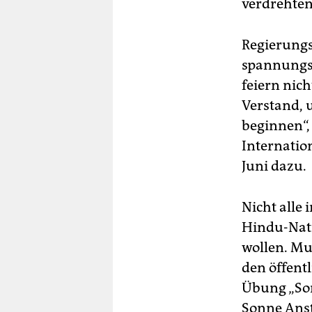
verdrehten
Regierungs
spannungsf
feiern nic
Verstand, 
beginnen“,
Internatio
Juni dazu.
Nicht alle 
Hindu-Nati
wollen. Mu
den öffent
Übung „Son
Sonne Anst