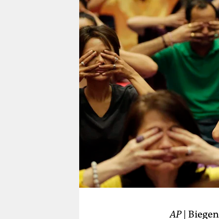
berlin
nord
wahrheit
verlag
verlag
veranstaltungen
shop
fragen & hilfe
unterstützen
abo
genossenschaft
AP
| Biegen