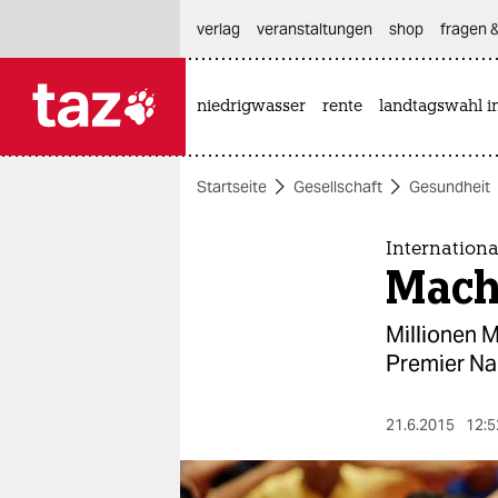
hautnavigation anspringen
hauptinhalt anspringen
footer anspringen
verlag
veranstaltungen
shop
fragen &
niedrigwasser
rente
landtagswahl i

taz zahl ich
taz zahl ich
Startseite
Gesellschaft
Gesundheit
themen
politik
Internation
Mach
öko
Millionen 
gesellschaft
Premier Nar
kultur
21.6.2015
12:5
sport