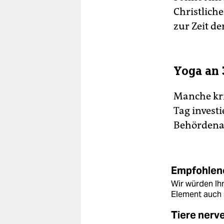
Christlich
zur Zeit d
Yoga an 
Manche krit
Tag invest
Behördenan
Empfohlene
Wir würden Ihn
Element auch 
Tiere nerv