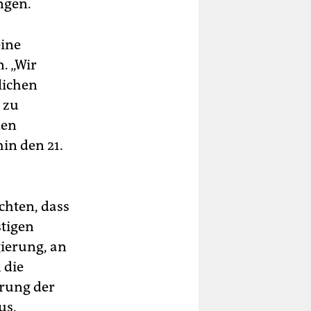
ngen.
eine
. „Wir
lichen
 zu
den
in den 21.
rchten, dass
stigen
ierung, an
 die
hrung der
us.