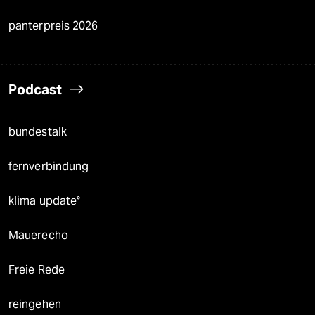
panterpreis 2026
Podcast
bundestalk
fernverbindung
klima update°
Mauerecho
Freie Rede
reingehen