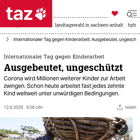

taz zahl ich
niedrigwasser
rente
landtagswahl in sachsen-anhalt
hybri

taz zahl ich
ft
Internationaler Tag gegen Kinderarbeit: Ausgebeutet, ungeschüt
taz zahl ich
themen
Internationaler Tag gegen Kinderarbeit
Ausgebeutet, ungeschützt
politik
Corona wird Millionen weiterer Kinder zur Arbeit
öko
zwingen. Schon heute arbeitet fast jedes zehnte
Kind weltweit unter unwürdigen Bedingungen.
gesellschaft
12.6.2020
9:56 Uhr
teilen
kultur
sport