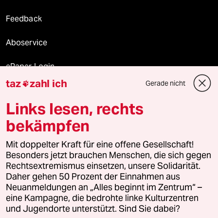
Feedback
Aboservice
ePaper Login
taz
zahl ich
Gerade nicht

Downloads für Abonnierende
Links lesen, rechts
bekämpfen
© 2026 taz Verlags und Vertriebs GmbH
Mit doppelter Kraft für eine offene Gesellschaft!
Alle Rechte vorbehalten. Bei rechtlichen Fragen oder für Genehmigungen
wenden Sie sich bitte an
lizenzen@taz.de
Besonders jetzt brauchen Menschen, die sich gegen
Rechtsextremismus einsetzen, unsere Solidarität.
Daher gehen 50 Prozent der Einnahmen aus
Feedback
Redaktionsstatut
Kommune-Richtlinien
KI-
Neuanmeldungen an „Alles beginnt im Zentrum“ –
eine Kampagne, die bedrohte linke Kulturzentren
Leitlinie
Informant
Datenschutz
Impressum
AGB
und Jugendorte unterstützt. Sind Sie dabei?