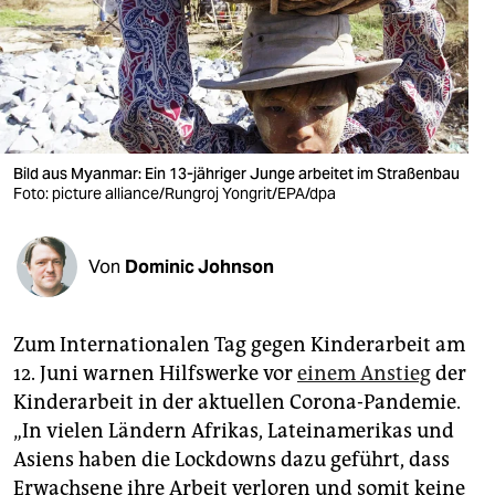
berlin
nord
wahrheit
verlag
Bild aus Myanmar: Ein 13-jähriger Junge arbeitet im Straßenbau
verlag
Foto: picture alliance/Rungroj Yongrit/EPA/dpa
veranstaltungen
Von
Dominic Johnson
shop
fragen & hilfe
Zum Internationalen Tag gegen Kinderarbeit am
unterstützen
12. Juni warnen Hilfswerke vor
einem Anstieg
der
Kinderarbeit in der aktuellen Corona-Pandemie.
abo
„In vielen Ländern Afrikas, Lateinamerikas und
genossenschaft
Asiens haben die Lockdowns dazu geführt, dass
Erwachsene ihre Arbeit verloren und somit keine