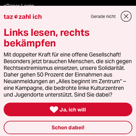
ePaper Login
taz
zahl ich
Gerade nicht

Downloads für Abonnierende
Links lesen, rechts
bekämpfen
© 2026 taz Verlags und Vertriebs GmbH
Alle Rechte vorbehalten. Bei rechtlichen Fragen oder für Genehmigungen
Mit doppelter Kraft für eine offene Gesellschaft!
wenden Sie sich bitte an
lizenzen@taz.de
Besonders jetzt brauchen Menschen, die sich gegen
Rechtsextremismus einsetzen, unsere Solidarität.
Daher gehen 50 Prozent der Einnahmen aus
Feedback
Redaktionsstatut
Kommune-Richtlinien
KI-
Neuanmeldungen an „Alles beginnt im Zentrum“ –
eine Kampagne, die bedrohte linke Kulturzentren
Leitlinie
Informant
Datenschutz
Impressum
AGB
und Jugendorte unterstützt. Sind Sie dabei?
Seitenwende
Einwilligungen widerrufen (Ads)

Ja, ich will
Schon dabei!