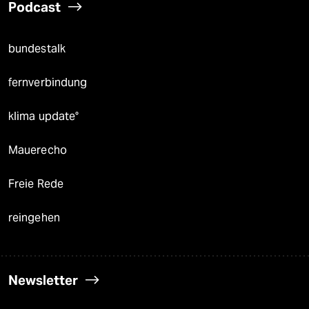
Podcast
bundestalk
fernverbindung
klima update°
Mauerecho
Freie Rede
reingehen
Newsletter