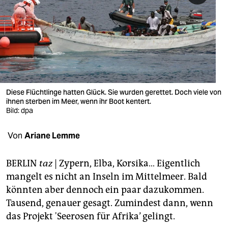
berlin
nord
wahrheit
verlag
verlag
Diese Flüchtlinge hatten Glück. Sie wurden gerettet. Doch viele von
ihnen sterben im Meer, wenn ihr Boot kentert.
veranstaltungen
Bild: dpa
shop
Von
Ariane Lemme
fragen & hilfe
BERLIN
taz
| Zypern, Elba, Korsika… Eigentlich
unterstützen
mangelt es nicht an Inseln im Mittelmeer. Bald
könnten aber dennoch ein paar dazukommen.
abo
Tausend, genauer gesagt. Zumindest dann, wenn
genossenschaft
das Projekt 'Seerosen für Afrika’ gelingt.