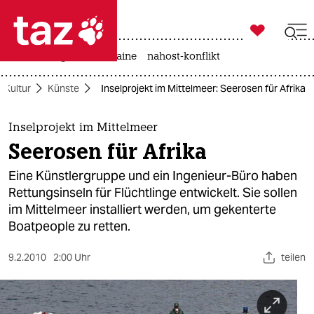

taz zahl ich
hitze
krieg in der ukraine
nahost-konflikt

taz zahl ich
Kultur
Künste
Inselprojekt im Mittelmeer: Seerosen für Afrika
taz zahl ich
themen
Inselprojekt im Mittelmeer
Seerosen für Afrika
politik
Eine Künstlergruppe und ein Ingenieur-Büro haben
öko
Rettungsinseln für Flüchtlinge entwickelt. Sie sollen
im Mittelmeer installiert werden, um gekenterte
gesellschaft
Boatpeople zu retten.
kultur
9.2.2010
2:00 Uhr
teilen
sport