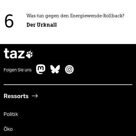
6
Was tun gegen den Energiewende-Rollback?
Der Urknall
taz

Folgen Sie uns
Ressorts
Politik
Öko