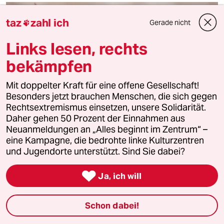
taz
zahl ich
Gerade nicht

Links lesen, rechts
bekämpfen
Mit doppelter Kraft für eine offene Gesellschaft!
Besonders jetzt brauchen Menschen, die sich gegen
Rechtsextremismus einsetzen, unsere Solidarität.
Daher gehen 50 Prozent der Einnahmen aus
Heuschreckenplage in Afghanistan
Neuanmeldungen an „Alles beginnt im Zentrum“ –
Insekten vernichten die Ernte
eine Kampagne, die bedrohte linke Kulturzentren
Nach drei Jahren Dürre hatten die afghanischen Bauern
und Jugendorte unterstützt. Sind Sie dabei?
auf bessere Erträge gehofft. Das
Bekämpfungsprogramm scheiterte.

Ja, ich will
Von
Natalie Mayroth
Schon dabei!