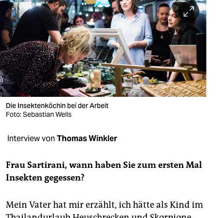
berlin
nord
wahrheit
verlag
verlag
veranstaltungen
Die Insektenköchin bei der Arbeit
Foto: Sebastian Wells
shop
Interview von
Thomas Winkler
fragen & hilfe
unterstützen
Frau Sartirani, wann haben Sie zum ersten Mal
Insekten gegessen?
abo
genossenschaft
Mein Vater hat mir erzählt, ich hätte als Kind im
Thailandurlaub Heuschrecken und Skorpione