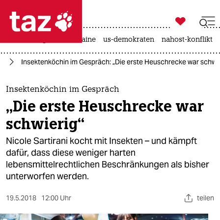

taz zahl ich
hitze
krieg in der ukraine
us-demokraten
nahost-konflikt

taz zahl ich
in
Insektenköchin im Gespräch: „Die erste Heuschrecke war schwie
taz zahl ich
themen
Insektenköchin im Gespräch
„Die erste Heuschrecke war
politik
schwierig“
öko
Nicole Sartirani kocht mit Insekten – und kämpft
dafür, dass diese weniger harten
gesellschaft
lebensmittelrechtlichen Beschränkungen als bisher
unterworfen werden.
kultur
sport
19.5.2018
12:00 Uhr
teilen