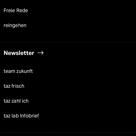
Freie Rede
reingehen
Newsletter
team zukunft
taz frisch
taz zahl ich
taz lab Infobrief