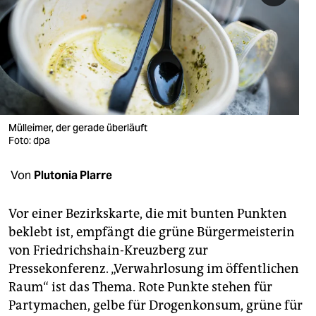
berlin
nord
wahrheit
verlag
verlag
Mülleimer, der gerade überläuft
Foto: dpa
veranstaltungen
Von
Plutonia Plarre
shop
fragen & hilfe
Vor einer Bezirkskarte, die mit bunten Punkten
beklebt ist, empfängt die grüne Bürgermeisterin
unterstützen
von Friedrichshain-Kreuzberg zur
abo
Pressekonferenz. „Verwahrlosung im öffentlichen
Raum“ ist das Thema. Rote Punkte stehen für
genossenschaft
Partymachen, gelbe für Drogenkonsum, grüne für