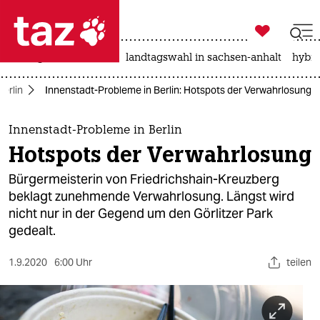

taz zahl ich
niedrigwasser
rente
landtagswahl in sachsen-anhalt
hybri

taz zahl ich
Berlin
Innenstadt-Probleme in Berlin: Hotspots der Verwahrlosung
taz zahl ich
themen
Innenstadt-Probleme in Berlin
Hotspots der Verwahrlosung
politik
Bürgermeisterin von Friedrichshain-Kreuzberg
öko
beklagt zunehmende Verwahrlosung. Längst wird
nicht nur in der Gegend um den Görlitzer Park
gesellschaft
gedealt.
kultur
1.9.2020
6:00 Uhr
teilen
sport