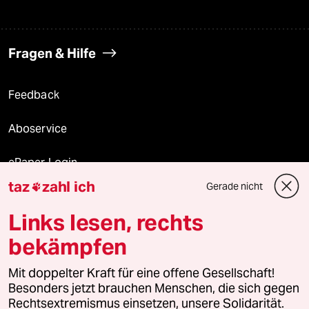
Fragen & Hilfe
Feedback
Aboservice
ePaper Login
taz
zahl ich
Gerade nicht

Downloads für Abonnierende
Links lesen, rechts
bekämpfen
© 2026 taz Verlags und Vertriebs GmbH
Mit doppelter Kraft für eine offene Gesellschaft!
Alle Rechte vorbehalten. Bei rechtlichen Fragen oder für Genehmigungen
wenden Sie sich bitte an
lizenzen@taz.de
Besonders jetzt brauchen Menschen, die sich gegen
Rechtsextremismus einsetzen, unsere Solidarität.