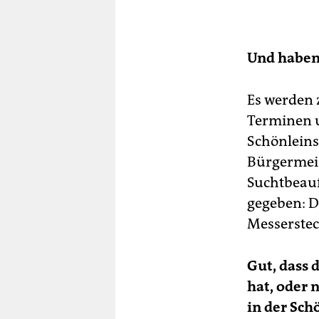
Und haben 
Es werden 
Terminen u
Schönleinst
Bürgermeist
Suchtbeauf
gegeben: D
Messerstec
Gut, dass 
hat, oder 
in der Sch