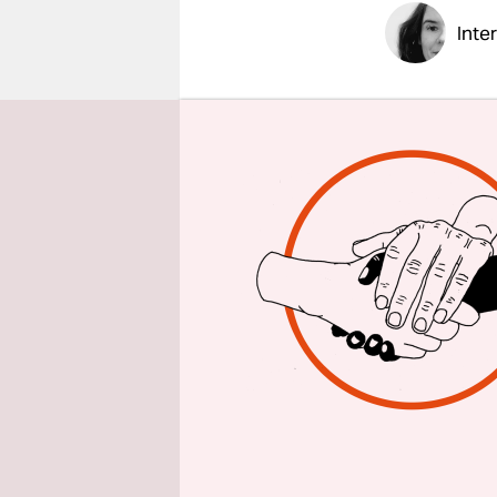
epaper login
Inte
taz: Frau 
sprechen.
Fatoş Topa
Verwahrlos
brennt es 
Bahnhof in 
Sozialpolit
wird das i
wahrgenomm
dem Schirm