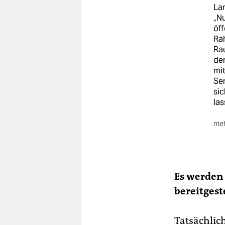
Lan
„N
öff
Ra
Ra
den
mi
Se
si
las
meh
An
202
und
Ins
Es werden 
wer
Dr
bereitgeste
der
ges
Tatsächlic