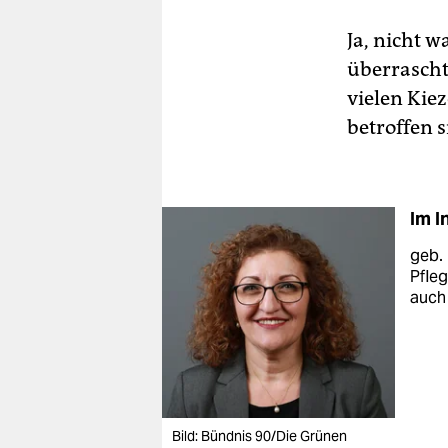
Ja, nicht w
überrascht.
vielen Kie
betroffen s
Im I
geb. 
Pfle
auch
Bild: Bündnis 90/Die Grünen