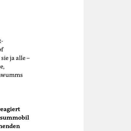
?
t-
of
ie ja alle –
e,
senwumms
reagiert
konsummobil
ehenden