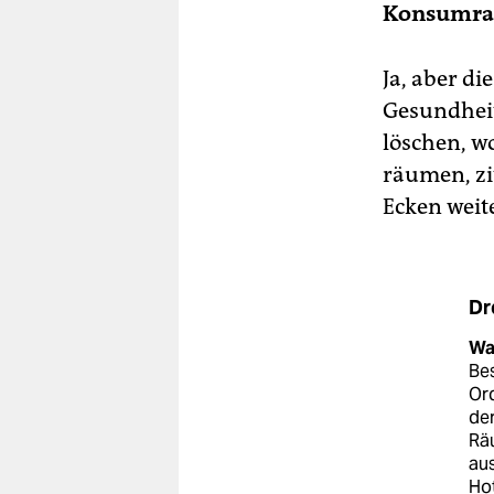
Konsumrau
Ja, aber di
Gesundheit
löschen, w
räumen, zit
Ecken weite
Dr
Was
Be
Ord
der
Rä
aus
Ho