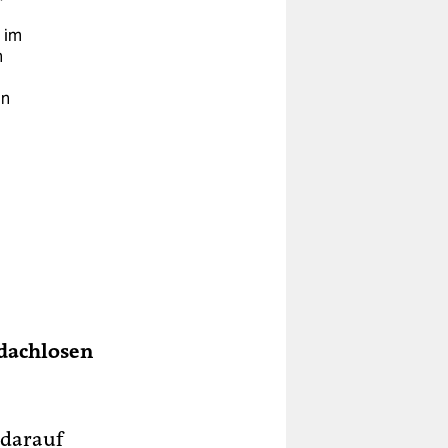
 im
n
in
e
lt
t
bdachlosen
n
 darauf