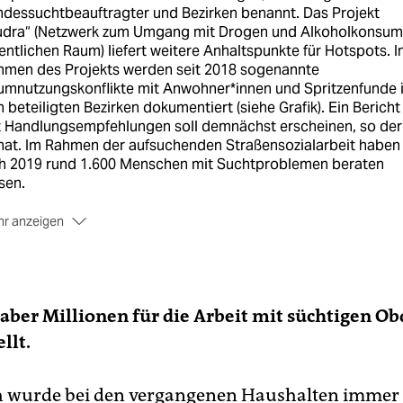
dessuchtbeauftragter und Bezirken benannt. Das Projekt
udra“ (Netzwerk zum Umgang mit Drogen und Alkoholkonsum
entlichen Raum) liefert weitere Anhaltspunkte für Hotspots. I
hmen des Projekts werden seit 2018 sogenannte
umnutzungskonflikte mit Anwohner*innen und Spritzenfunde 
 beteiligten Bezirken dokumentiert (siehe Grafik). Ein Bericht
t Handlungsempfehlungen soll demnächst erscheinen, so der
nat. Im Rahmen der aufsuchenden Straßensozialarbeit haben
ch 2019 rund 1.600 Menschen mit Suchtproblemen beraten
sen.
r anzeigen
gebote
Den niedrigschwelligen Drogenhilfeangeboten werd
0/21 insgesamt rund 7,3 Millionen Euro zur Verfügung gestel
 damit eine Vielzahl von Trägern und Projekten unterstützt.
besondere der Bereich der aufsuchenden Straßensozialarbei
aber Millionen für die Arbeit mit süchtigen O
de strategisch ausgebaut und ergänzt durch weitere
ogenkonsumräume und die Erweiterung der Öffnungszeiten
llt.
selben. Immobilien und Fachkräfte für diesen Zweck zu finde
talte sich sehr schwierig.
h wurde bei den vergangenen Haushalten immer