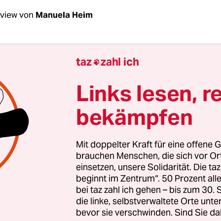
rview von
Manuela Heim
Topaç, lassen Sie uns über Drogenhotspots in Be
taz
zahl ich

 Warum treibt Sie das Thema gerade so um?
Links lesen, r
ç:
Es gibt immer wieder Meldungen über Vermül
bekämpfen
ung, Spritzen auf Spielplätzen. Man hat das Gef
in dem einen Bezirk, mal in dem anderen. Mal ist 
Neukölln im Fokus, mal ein Platz in Mitte. Mich 
Mit doppelter Kraft für eine offene G
ikerin interessiert: Wie viel davon ist subjektives
brauchen Menschen, die sich vor O
einsetzen, unsere Solidarität. Die ta
n unterschiedlichen Kiezen unterschiedlich
beginnt im Zentrum“. 50 Prozent a
en, wo ist es überall Thema, und haben wir das
bei taz zahl ich gehen – bis zum 30
? Und vor allem: Was tun wir dagegen?
die linke, selbstverwaltete Orte unte
bevor sie verschwinden. Sind Sie da