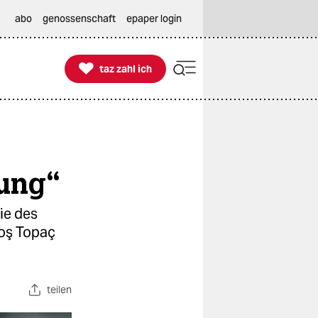
abo
genossenschaft
epaper login

taz zahl ich
taz zahl ich
tung“
ie des
toş Topaç
teilen