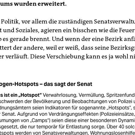
ms wurden erweitert.
e Politik, vor allem die zuständigen Senatsverwal
 und Soziales, agieren ein bisschen wie die Feue
o es gerade brennt. Und wenn der eine Bezirk anf
tert der andere, weil er weiß, dass seine Bezirksg
r verläuft. Diese Verschiebung kann es ja wohl ni
ogen-Hotspots – das sagt der Senat
 ist ein „Hotspot“
Verwahrlosung, Vermüllung, Spritzenfund
schwerden der Bevölkerung und Beobachtungen von Polizei 
nungsämtern seien Indikatoren für sogenannte „Hotspots“, 
 Senat. Aufgrund von Verdrängungseffekten (Polizeieinsätze,
umungen von „Camps“) seien diese einer besonderen Dynami
gesetzt, die nur temporär für Entlastung sorge. Über 40 sol
tspots werden von Senatsverwaltungen, Wohnungslosenhilfe