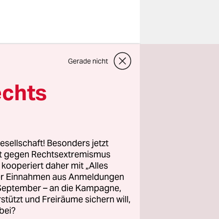
rlin
Gerade nicht
echts
lung,
ühl, mal
ein U-
als
esellschaft! Besonders jetzt
 Empfinden,
rt gegen Rechtsextremismus
z kooperiert daher mit „Alles
ller Einnahmen aus Anmeldungen
 alles auf
. September – an die Kampagne,
rstützt und Freiräume sichern will,
bei?