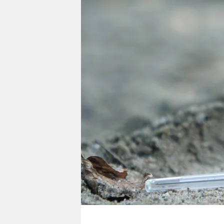
berlin
nord
wahrheit
verlag
verlag
veranstaltungen
shop
fragen & hilfe
unterstützen
abo
genossenschaft