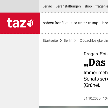
hautnavigation anspringen
hauptinhalt anspringen
footer anspringen
verlag
veranstaltungen
shop
fragen &
nahost-konflikt
usa unter trump
lan

taz zahl ich
taz zahl ich
Startseite
Berlin
Obdachlosigkeit in
themen
politik
Drogen-Hots
„Das 
öko
Immer mehr 
gesellschaft
Senats sei 
(Grüne).
kultur
sport
21.10.2020
10: