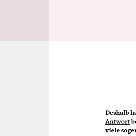
Deshalb ha
Antwort
b
viele sog