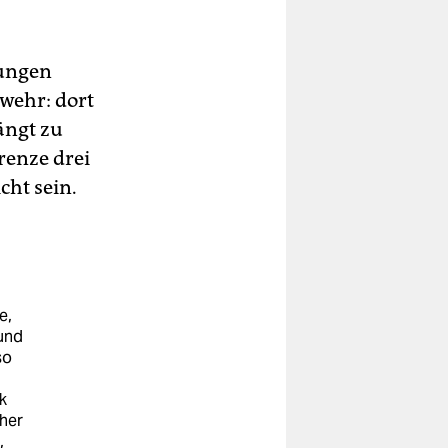
tungen
rwehr: dort
ängt zu
renze drei
cht sein.
e,
und
so
k
cher
,