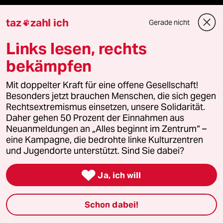
Aktuelles
taz
zahl ich
Gerade nicht

Links lesen, rechts
Hausblog
bekämpfen
Die Seitenwende
Mit doppelter Kraft für eine offene Gesellschaft!
Stellen
Besonders jetzt brauchen Menschen, die sich gegen
Rechtsextremismus einsetzen, unsere Solidarität.
Presse
Daher gehen 50 Prozent der Einnahmen aus
Neuanmeldungen an „Alles beginnt im Zentrum“ –
eine Kampagne, die bedrohte linke Kulturzentren
und Jugendorte unterstützt. Sind Sie dabei?
Unterstützen

Ja, ich will
abo
Schon dabei!
genossenschaft