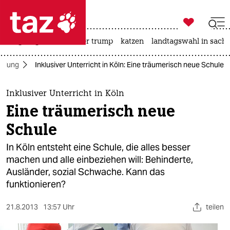

taz zahl ich
bergsteigen
usa unter trump
katzen
landtagswahl in sachs

taz zahl ich
ildung
Inklusiver Unterricht in Köln: Eine träumerisch neue Schule
taz zahl ich
themen
Inklusiver Unterricht in Köln
Eine träumerisch neue
politik
Schule
öko
In Köln entsteht eine Schule, die alles besser
machen und alle einbeziehen will: Behinderte,
gesellschaft
Ausländer, sozial Schwache. Kann das
funktionieren?
kultur
sport
21.8.2013
13:57 Uhr
teilen