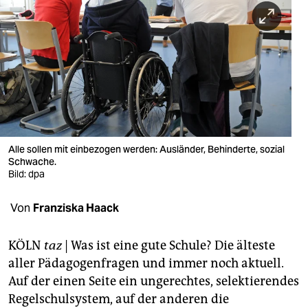
berlin
nord
wahrheit
verlag
verlag
veranstaltungen
Alle sollen mit einbezogen werden: Ausländer, Behinderte, sozial
Schwache.
shop
Bild: dpa
fragen & hilfe
Von
Franziska Haack
unterstützen
KÖLN
taz
| Was ist eine gute Schule? Die älteste
abo
aller Pädagogenfragen und immer noch aktuell.
Auf der einen Seite ein ungerechtes, selektierendes
genossenschaft
Regelschulsystem, auf der anderen die