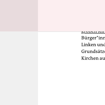
Doch in de
Bundestag 
überweise
großen Ki
Bürger*inn
Linken und
Grundsätz
Kirchen auf