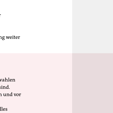
r
ng weiter
wahlen
sind.
h und vor
lles