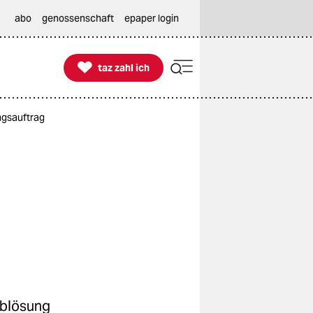
abo
genossenschaft
epaper login

taz zahl ich
taz zahl ich
ungsauftrag
Ablösung