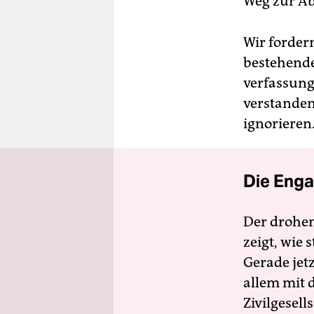
Weg zur Ab
Wir forder
bestehende
verfassung
verstanden
ignorieren.
Die Enga
Der drohe
zeigt, wie
Gerade jet
allem mit d
Zivilgesell