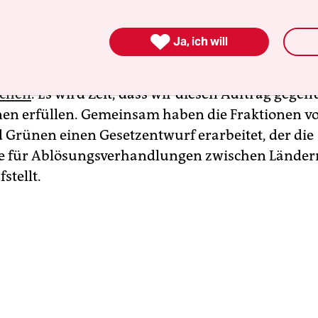
n vergangenen 100 Jahren hat keine Mehrheit im

Ja, ich will
den Verfassungsauftrag ernsthaft angegangen. B
n
die Bundesländer eine halbe Milliarde Euro jähr
rchen
. Es wird Zeit, dass wir diesen Auftrag gege
en erfüllen. Gemeinsam haben die Fraktionen v
 Grünen einen Gesetzentwurf erarbeitet, der die
e für Ablösungsverhandlungen zwischen Länder
stellt.