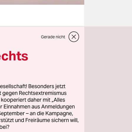
wigkeit.
Gerade nicht
it einem
sung der
echts
gen
r Güter
 schon
t: „Die auf
esellschaft! Besonders jetzt
rt gegen Rechtsextremismus
z kooperiert daher mit „Alles
ch die
ller Einnahmen aus Anmeldungen
 das Reich
. September – an die Kampagne,
das als
rstützt und Freiräume sichern will,
bei?