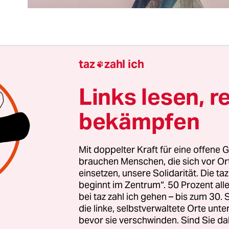
e Aufträge unseres Grundgesetzes gelten für die E
taz
zahl ich

h gleichzeitig gibt es Verfassungsaufträge, die m
zelnen Beschluss erfüllt werden können. Die
Ablö
Links lesen, r
tungen für die Kirchen
gehört dazu. Diese Zahlun
bekämpfen
en bis heute die Kirchen für die Enteignung ihre
Staat während der Säkularisierung. Dabei wurde
ikel 138 der Weimarer Reichsverfassung formulier
Mit doppelter Kraft für eine offene G
brauchen Menschen, die sich vor O
rtrag oder besonderen Rechtstiteln beruhenden
einsetzen, unsere Solidarität. Die ta
tungen an die Religionsgesellschaften werden dur
beginnt im Zentrum“. 50 Prozent a
tzgebung abgelöst. Die Grundsätze hierfür stellt
bei taz zahl ich gehen – bis zum 30
Mütter und Väter des Grundgesetzes übernahmen 
die linke, selbstverwaltete Orte unte
bevor sie verschwinden. Sind Sie da
.