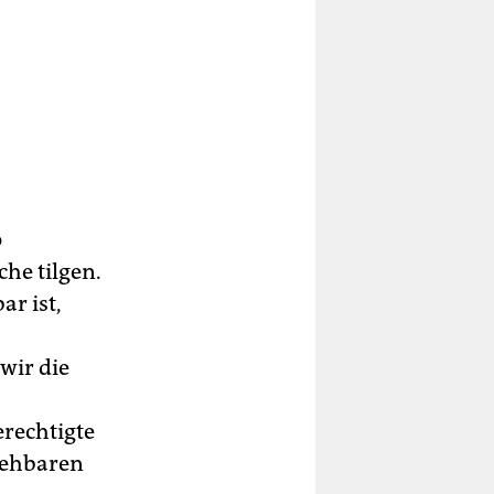
p
he tilgen.
ar ist,
wir die
erechtigte
iehbaren