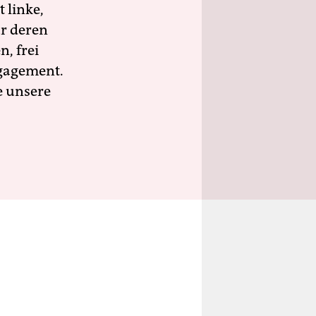
 linke,
ür deren
n, frei
ngagement.
e unsere