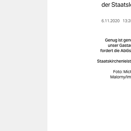
berlin
der Staatsl
nord
6.11.2020
13:2
wahrheit
verlag
Genug ist gen
unser Gasta
fordert die Ablö
verlag
Staatskirchenleis
veranstaltungen
Foto: Mic
shop
Malorny/i
fragen & hilfe
unterstützen
abo
genossenschaft