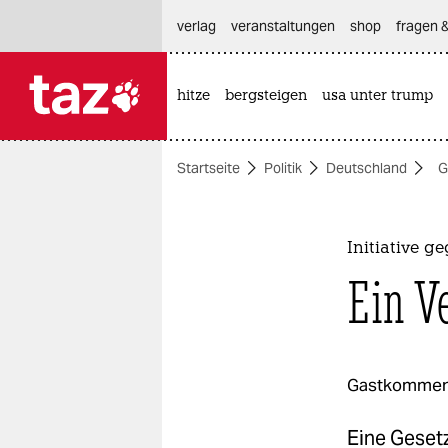
hautnavigation anspringen
hauptinhalt anspringen
footer anspringen
verlag
veranstaltungen
shop
fragen &
hitze
bergsteigen
usa unter trump

taz zahl ich
taz zahl ich
Startseite
Politik
Deutschland
G
themen
politik
Initiative g
öko
Ein V
gesellschaft
kultur
Gastkommen
sport
Eine Gesetz