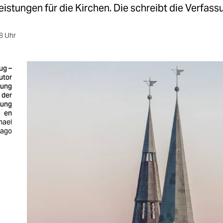
eistungen für die Kirchen. Die schreibt die Verfassu
8 Uhr
ug –
utor
sung
der
tung
en
hael
mago