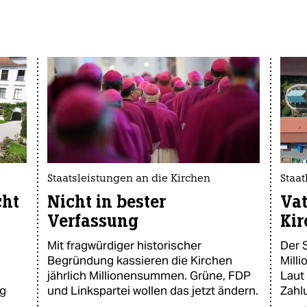
Staatsleistungen an die Kirchen
Staat
cht
Nicht in bester
Vat
Verfassung
Kir
Mit fragwürdiger historischer
Der 
Begründung kassieren die Kirchen
Mill
jährlich Millionensummen. Grüne, FDP
Laut
ng
und Linkspartei wollen das jetzt ändern.
Zahl