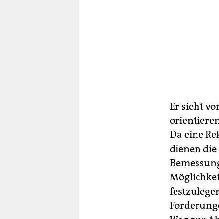
Er sieht v
orientiere
Da eine Rek
dienen die 
Bemessungs
Möglichke
festzulege
Forderunge