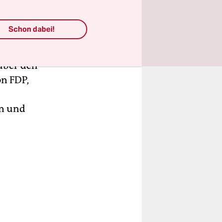
Schon dabei!
is heute
lich an die
nüber den
on FDP,
n und