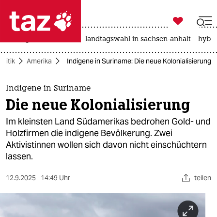

taz zahl ich
niedrigwasser
rente
landtagswahl in sachsen-anhalt
hybri

taz zahl ich
olitik
Amerika
Indigene in Suriname: Die neue Kolonialisierung
taz zahl ich
themen
Indigene in Suriname
Die neue Kolonialisierung
politik
Im kleinsten Land Südamerikas bedrohen Gold- und
öko
Holzfirmen die indigene Bevölkerung. Zwei
Aktivistinnen wollen sich davon nicht einschüchtern
gesellschaft
lassen.
kultur
12.9.2025
14:49 Uhr
teilen
sport