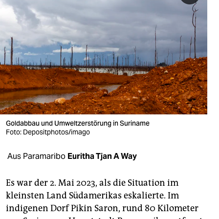
berlin
nord
wahrheit
verlag
verlag
veranstaltungen
Goldabbau und Umweltzerstörung in Suriname
shop
Foto: Depositphotos/imago
fragen & hilfe
Aus Paramaribo
Euritha Tjan A Way
unterstützen
Es war der 2. Mai 2023, als die Situation im
abo
kleinsten Land Südamerikas eskalierte. Im
genossenschaft
indigenen Dorf Pikin Saron, rund 80 Kilometer