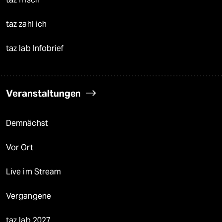
taz zahl ich
taz lab Infobrief
Veranstaltungen
Demnächst
Vor Ort
Live im Stream
Vergangene
taz lab 2027