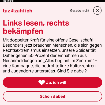
Reisen
taz
zahl ich
Gerade nicht

Kantine
Links lesen, rechts
Shop
bekämpfen
Anzeigen
Mit doppelter Kraft für eine offene Gesellschaft!
Besonders jetzt brauchen Menschen, die sich gegen
Rechtsextremismus einsetzen, unsere Solidarität.
Daher gehen 50 Prozent der Einnahmen aus
Fragen & Hilfe
Neuanmeldungen an „Alles beginnt im Zentrum“ –
eine Kampagne, die bedrohte linke Kulturzentren
und Jugendorte unterstützt. Sind Sie dabei?
Feedback

Ja, ich will
Aboservice
ePaper Login
Schon dabei!