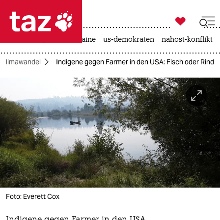

taz zahl ich
hitze
krieg in der ukraine
us-demokraten
nahost-konflikt

taz zahl ich
Klimawandel
Indigene gegen Farmer in den USA: Fisch oder Rind
taz zahl ich
themen
politik
öko
gesellschaft
kultur
Foto: Everett Cox
sport
Indigene gegen Farmer in den USA