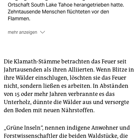
Ortschaft ­South Lake Tahoe herangetrieben hatte.
Zehn­tausende Menschen flüchteten vor den
Flammen.
mehr anzeigen
Zerstörung
Im Osten fraß sich das gewaltige Feuer
nach wie vor durch Bäume und staubtrockenes
Gebüsch. Das Gelände sei dort unzugänglich und der
Die Klamath-Stämme betrachten das Feuer seit
Brand schwerer zu bekämpfen, teilte die Feuerwehr
Jahrtausenden als ihren Alliierten. Wenn Blitze in
mit. Feuerwehrleute aus dem ganzen Land waren im
ihre Wälder einschlugen, löschten sie das Feuer
Einsatz, um das Feuer unter Kontrolle zu bringen, das
seit Mitte August mindestens 700 Häuser zerstörte.
nicht, sondern ließen es arbeiten. In Abständen
Bis Mittwochabend war es nur zu 23 Prozent
von 15 oder mehr Jahren verbrannte es das
eingedämmt.
(ap)
Unterholz, dünnte die Wälder aus und versorgte
den Boden mit neuen Nährstoffen.
„Grüne Inseln“, nennen indigene Anwohner und
Forstwissenschaftler die beiden Waldstücke, die