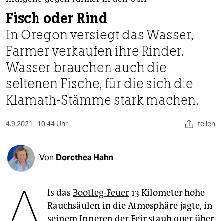
berlin
Fisch oder Rind
nord
In Oregon versiegt das Wasser,
wahrheit
Farmer verkaufen ihre Rinder.
Wasser brauchen auch die
verlag
seltenen Fische, für die sich die
verlag
Klamath-Stämme stark machen.
veranstaltungen
4.9.2021
10:44 Uhr
teilen
shop
fragen & hilfe
Von
Dorothea Hahn
unterstützen
A
abo
ls das
Bootleg-Feuer
13 Kilometer hohe
genossenschaft
Rauchsäulen in die Atmosphäre jagte, in
seinem Inneren der Feinstaub quer über