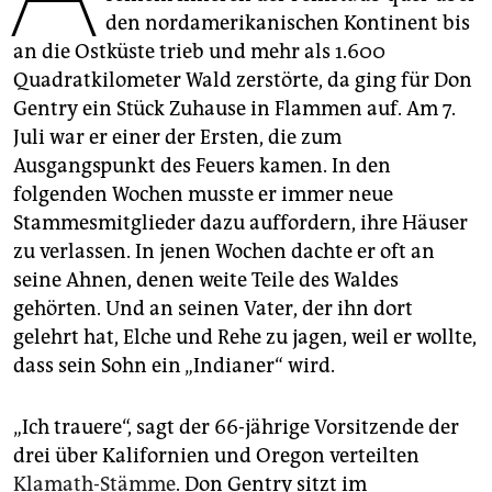
epaper login
den nordamerikanischen Kontinent bis
an die Ostküste trieb und mehr als 1.600
Quadratkilometer Wald zerstörte, da ging für Don
­Gentry ein Stück Zuhause in Flammen auf. Am 7.
Juli war er einer der Ersten, die zum
Ausgangspunkt des Feuers kamen. In den
folgenden Wochen musste er immer neue
Stammesmitglieder dazu auffordern, ihre Häuser
zu verlassen. In jenen Wochen dachte er oft an
seine Ahnen, denen weite Teile des Waldes
gehörten. Und an seinen Vater, der ihn dort
gelehrt hat, Elche und Rehe zu jagen, weil er wollte,
dass sein Sohn ein „Indianer“ wird.
„Ich trauere“, sagt der 66-jährige Vorsitzende der
drei über Kalifornien und Oregon verteilten
Klamath-Stämme
. Don Gentry sitzt im