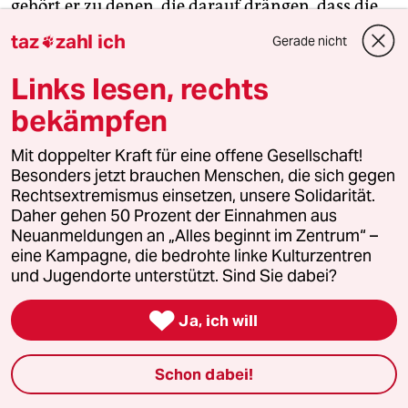
gehört er zu denen, die darauf drängen, dass die
Stämme so viel Land wie möglich zurückkaufen:
taz
zahl ich
Gerade nicht

„Nur dann können wir frei entscheiden, wie wir es
bewirtschaften“.
Links lesen, rechts
bekämpfen
Die Engagierten stärken
Mit doppelter Kraft für eine offene Gesellschaft!
Besonders jetzt brauchen Menschen, die sich gegen
Rechtsextremismus einsetzen, unsere Solidarität.
Der drohende Erfolg der AfD bei den kommenden
Daher gehen 50 Prozent der Einnahmen aus
Landtagswahlen zeigt, wie stark rechtsextreme
Neuanmeldungen an „Alles beginnt im Zentrum“ –
Kräfte inzwischen geworden sind. Gerade jetzt
eine Kampagne, die bedrohte linke Kulturzentren
und Jugendorte unterstützt. Sind Sie dabei?
braucht es Zusammenhalt und Solidarität. Auch
und vor allem mit den Menschen, die sich vor Ort

Ja, ich will
für eine starke Zivilgesellschaft einsetzen. Die taz
kooperiert deshalb mit "Alles beginnt im
Zentrum". Die Kampagne unterstützt bundesweit
Schon dabei!
linke, selbstverwaltete Orte und baut einen