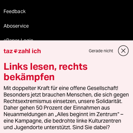
Feedback
Aboservice
ePaper Login
taz
zahl ich
Gerade nicht

Downloads für Abonnierende
Links lesen, rechts
bekämpfen
© 2026 taz Verlags und Vertriebs GmbH
Mit doppelter Kraft für eine offene Gesellschaft!
Alle Rechte vorbehalten. Bei rechtlichen Fragen oder für Genehmigungen
wenden Sie sich bitte an
lizenzen@taz.de
Besonders jetzt brauchen Menschen, die sich gegen
Rechtsextremismus einsetzen, unsere Solidarität.
Daher gehen 50 Prozent der Einnahmen aus
Feedback
Redaktionsstatut
Kommune-Richtlinien
KI-
Neuanmeldungen an „Alles beginnt im Zentrum“ –
eine Kampagne, die bedrohte linke Kulturzentren
Leitlinie
Informant
Datenschutz
Impressum
AGB
und Jugendorte unterstützt. Sind Sie dabei?