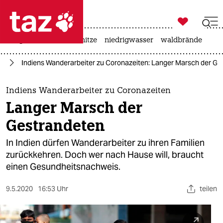

taz zahl ich
krieg in der ukraine
hitze
niedrigwasser
waldbrände

taz zahl ich
us
Indiens Wanderarbeiter zu Coronazeiten: Langer Marsch der Ge
taz zahl ich
themen
Indiens Wanderarbeiter zu Coronazeiten
Langer Marsch der
politik
Gestrandeten
öko
In Indien dürfen Wanderarbeiter zu ihren Familien
zurückkehren. Doch wer nach Hause will, braucht
gesellschaft
einen Gesundheitsnachweis.
kultur
9.5.2020
16:53 Uhr
teilen
sport