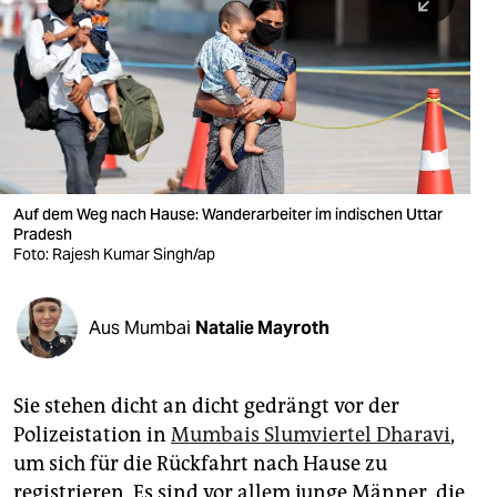
berlin
nord
wahrheit
verlag
verlag
Auf dem Weg nach Hause: Wanderarbeiter im indischen Uttar
Pradesh
veranstaltungen
Foto: Rajesh Kumar Singh/ap
shop
fragen & hilfe
Aus Mumbai
Natalie Mayroth
unterstützen
Sie stehen dicht an dicht gedrängt vor der
abo
Polizeistation in
Mumbais Slumviertel Dharavi
,
genossenschaft
um sich für die Rückfahrt nach Hause zu
registrieren. Es sind vor allem junge Männer, die