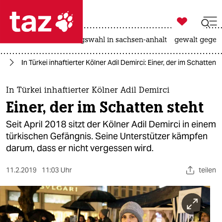

taz zahl ich
hitze
surfen
landtagswahl in sachsen-anhalt
gewalt gegen

taz zahl ich
te
In Türkei inhaftierter Kölner Adil Demirci: Einer, der im Schatten 
taz zahl ich
themen
In Türkei inhaftierter Kölner Adil Demirci
Einer, der im Schatten steht
politik
Seit April 2018 sitzt der Kölner Adil Demirci in einem
öko
türkischen Gefängnis. Seine Unterstützer kämpfen
darum, dass er nicht vergessen wird.
gesellschaft
11.2.2019
11:03 Uhr
teilen
kultur
sport