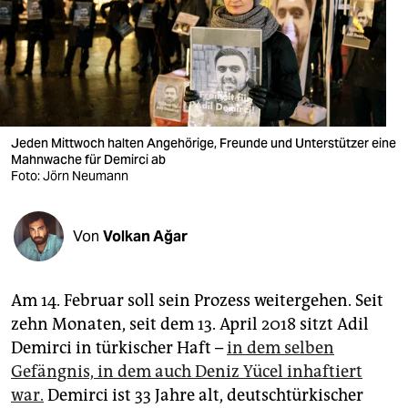
berlin
nord
wahrheit
verlag
Jeden Mittwoch halten Angehörige, Freunde und Unterstützer eine
verlag
Mahnwache für Demirci ab
Foto: Jörn Neumann
veranstaltungen
shop
Von
Volkan Ağar
fragen & hilfe
Am 14. Februar soll sein Prozess weitergehen. Seit
unterstützen
zehn Monaten, seit dem 13. April 2018 sitzt Adil
abo
Demirci in türkischer Haft –
in dem selben
Gefängnis, in dem auch Deniz Yücel inhaftiert
genossenschaft
war.
Demirci ist 33 Jahre alt, deutschtürkischer