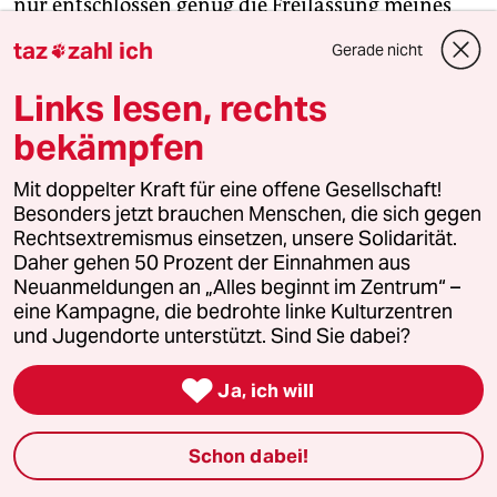
nur entschlossen genug die Freilassung meines
Bruders fordern würde, dann wäre er nächste
taz
zahl ich
Gerade nicht

Woche hier.“ Aber die Aufmerksamkeit für die
Türkei ist nicht mehr so groß wie noch vor zwei
Links lesen, rechts
Jahren. „Es gibt Ermüdungserscheinungen“, sagt
bekämpfen
Said Boluri.
Mit doppelter Kraft für eine offene Gesellschaft!
Ist das die einzige Erklärung dafür, dass kaum
Besonders jetzt brauchen Menschen, die sich gegen
Rechtsextremismus einsetzen, unsere Solidarität.
jemand Adil Demirci kennt? Vor zwei Jahren
Daher gehen 50 Prozent der Einnahmen aus
wurde der
Welt
-Korrespondent Deniz Yücel
Neuanmeldungen an „Alles beginnt im Zentrum“ –
festgenommen. Der Aufschrei war groß – zu Recht.
eine Kampagne, die bedrohte linke Kulturzentren
Als Meşale Tolu Ende April 2017 festgenommen
und Jugendorte unterstützt. Sind Sie dabei?
wurde, war Yücel noch in Haft. Die

Aufmerksamkeit für das Thema blieb konstant.
Ja, ich will
Weil Yücels Fall die deutsch-türkischen
Beziehungen schwer belastet hatte, wurde Tolu als
Schon dabei!
weitere Eskalation durch die türkischen Behörden