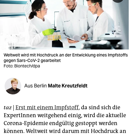
berlin
nord
wahrheit
verlag
verlag
Weltweit wird mit Hochdruck an der Entwicklung eines Impfstoffs
gegen Sars-CoV-2 gearbeitet
veranstaltungen
Foto: Biontech/dpa
shop
Aus Berlin
Malte Kreutzfeldt
fragen & hilfe
unterstützen
taz
|
Erst mit einem Impfstoff
, da sind sich die
abo
ExpertInnen weitgehend einig, wird die aktuelle
Corona-Epidemie endgültig gestoppt werden
genossenschaft
können. Weltweit wird darum mit Hochdruck an