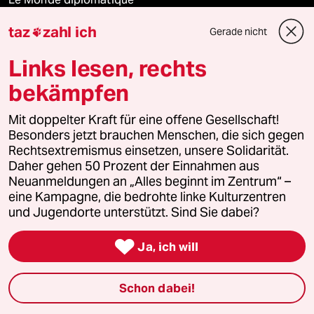
taz
zahl ich
Gerade nicht

taz Archiv
Links lesen, rechts
bekämpfen
Mehr taz Angebote
Mit doppelter Kraft für eine offene Gesellschaft!
Besonders jetzt brauchen Menschen, die sich gegen
Reisen
Rechtsextremismus einsetzen, unsere Solidarität.
Daher gehen 50 Prozent der Einnahmen aus
Kantine
Neuanmeldungen an „Alles beginnt im Zentrum“ –
eine Kampagne, die bedrohte linke Kulturzentren
Shop
und Jugendorte unterstützt. Sind Sie dabei?

Anzeigen
Ja, ich will
Schon dabei!
Fragen & Hilfe