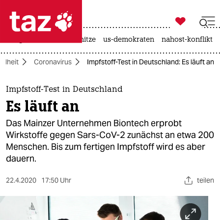

taz zahl ich
krieg in der ukraine
hitze
us-demokraten
nahost-konflikt

taz zahl ich
ndheit
Coronavirus
Impfstoff-Test in Deutschland: Es läuft an
taz zahl ich
themen
Impfstoff-Test in Deutschland
Es läuft an
politik
Das Mainzer Unternehmen Biontech erprobt
öko
Wirkstoffe gegen Sars-CoV-2 zunächst an etwa 200
Menschen. Bis zum fertigen Impfstoff wird es aber
gesellschaft
dauern.
kultur
22.4.2020
17:50 Uhr
teilen
sport