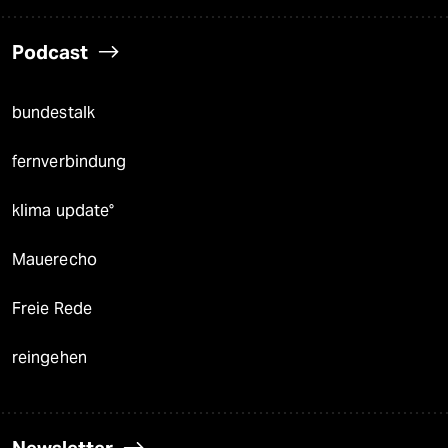
Podcast
bundestalk
fernverbindung
klima update°
Mauerecho
Freie Rede
reingehen
Newsletter