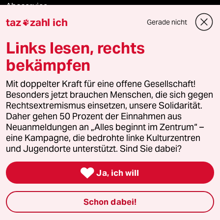
Aboservice
taz
zahl ich
Gerade nicht

ePaper Login
Links lesen, rechts
Downloads für Abonnierende
bekämpfen
Mit doppelter Kraft für eine offene Gesellschaft!
Besonders jetzt brauchen Menschen, die sich gegen
© 2026 taz Verlags und Vertriebs GmbH
Rechtsextremismus einsetzen, unsere Solidarität.
Alle Rechte vorbehalten. Bei rechtlichen Fragen oder für Genehmigungen
wenden Sie sich bitte an
lizenzen@taz.de
Daher gehen 50 Prozent der Einnahmen aus
Neuanmeldungen an „Alles beginnt im Zentrum“ –
eine Kampagne, die bedrohte linke Kulturzentren
Feedback
Redaktionsstatut
Kommune-Richtlinien
KI-
und Jugendorte unterstützt. Sind Sie dabei?

Leitlinie
Informant
Datenschutz
Impressum
AGB
Ja, ich will
Seitenwende
Einwilligungen widerrufen (Ads)
Schon dabei!