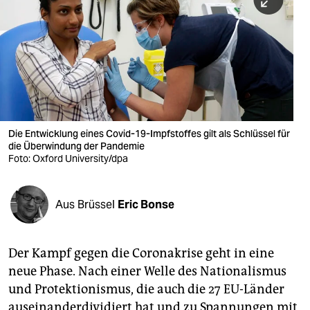
berlin
nord
wahrheit
verlag
verlag
Die Entwicklung eines Covid-19-Impfstoffes gilt als Schlüssel für
die Überwindung der Pandemie
veranstaltungen
Foto: Oxford University/dpa
shop
fragen & hilfe
Aus Brüssel
Eric Bonse
unterstützen
Der Kampf gegen die Coronakrise geht in eine
abo
neue Phase. Nach einer Welle des Nationalismus
genossenschaft
und Protektionismus, die auch die 27 EU-Länder
auseinanderdividiert hat und zu Spannungen mit