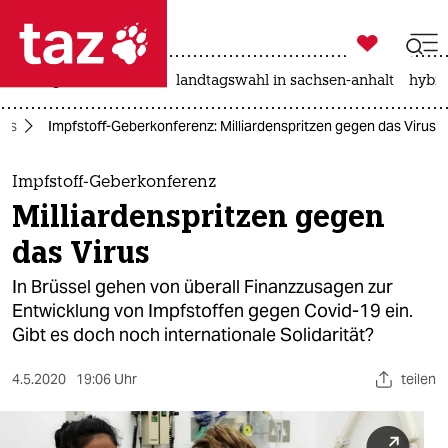

taz zahl ich
niedrigwasser
rente
landtagswahl in sachsen-anhalt
hybri

taz zahl ich
rus
Impfstoff-Geberkonferenz: Milliardenspritzen gegen das Virus
taz zahl ich
themen
Impfstoff-Geberkonferenz
Milliardenspritzen gegen
politik
das Virus
öko
In Brüssel gehen von überall Finanzzusagen zur
Entwicklung von Impfstoffen gegen Covid-19 ein.
gesellschaft
Gibt es doch noch internationale Solidarität?
kultur
4.5.2020
19:06 Uhr
teilen
sport