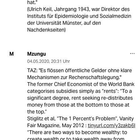
hat."
(Ulrich Keil, Jahrgang 1943, war Direktor des
Instituts für Epidemiologie und Sozialmedizin
der Universität Münster, auf den
Nachdenkseiten)
Mzungu
M
04.05.2020
,
20:31 Uhr
TAZ: "Es flössen öffentliche Gelder ohne klare
Mechanismen zur Rechenschaftslegung."
The former Chief Economist of the World Bank
categorises subsidies simply as “rents”: “To a
significant degree, rent seeking re-distributes
money from those at the bottom to those at
the top.”
Stiglitz et al, “The 1 Percent’s Problem”, Vanity
Fair Magazine, May 2012 :
tinyurl.com/y3zakb6l
“There are two ways to become wealthy: to
create wealth or to take wealth away from