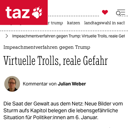

taz zahl ich
bergsteigen
usa unter trump
katzen
landtagswahl in sachs

taz zahl ich
24
Impeachmentverfahren gegen Trump: Virtuelle Trolls, reale Gefa
taz zahl ich
Impeachmentverfahren gegen Trump
themen
Virtuelle Trolls, reale Gefahr
politik
öko
Kommentar von
Julian Weber
gesellschaft
kultur
Die Saat der Gewalt aus dem Netz: Neue Bilder vom
Sturm aufs Kapitol belegen die lebensgefährliche
sport
Situation für Po­li­ti­ke­r:in­nen am 6. Januar.