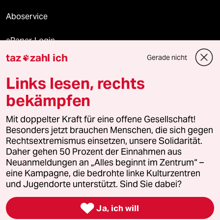
Aboservice
ePaper Login
taz
zahl ich
Gerade nicht

Downloads für Abonnierende
Links lesen, rechts
bekämpfen
© 2026 taz Verlags und Vertriebs GmbH
Mit doppelter Kraft für eine offene Gesellschaft!
Alle Rechte vorbehalten. Bei rechtlichen Fragen oder für Genehmigungen
wenden Sie sich bitte an
lizenzen@taz.de
Besonders jetzt brauchen Menschen, die sich gegen
Rechtsextremismus einsetzen, unsere Solidarität.
Daher gehen 50 Prozent der Einnahmen aus
Feedback
Redaktionsstatut
Kommune-Richtlinien
KI-
Neuanmeldungen an „Alles beginnt im Zentrum“ –
eine Kampagne, die bedrohte linke Kulturzentren
Leitlinie
Informant
Datenschutz
Impressum
AGB
und Jugendorte unterstützt. Sind Sie dabei?
Seitenwende
Einwilligungen widerrufen (Ads)

Ja, ich will