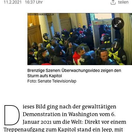
berlin
11.2.2021
16:37 Uhr
teilen
nord
wahrheit
verlag
verlag
veranstaltungen
Brenzlige Szenen: Überwachungsvideo zeigen den
shop
Sturm aufs Kapitol
Foto: Senate Television/ap
fragen & hilfe
unterstützen
D
ieses Bild ging nach der gewalttätigen
abo
Demonstration in Wa­shington vom 6.
genossenschaft
Januar 2021 um die Welt: Direkt vor einem
Treppenaufgang zum Kapitol stand ein Jeep, mit