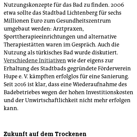
Nutzungskonzepte für das Bad zu finden. 2006
reloaded“ zu besichtigen. Bereits die türkisen
etwa sollte das Stadtbad Lichtenberg für sechs
Emaillewannen sind den Besuch allemal wert.
Millionen Euro zum Gesundheitszentrum
Hindernisse auf dem Weg
umgebaut werden: Arztpraxen,
Für Schwim­me­r*in­nen unüberwindbar: Es ist kein
Sporttherapieeinrichtungen und alternative
Wasser drin. Während andere trockene
Therapiestätten waren im Gespräch. Auch die
Stadtbadbecken allerdings höchstens noch von Ska­
Nutzung als türkisches Bad wurde diskutiert.
te­r*in­nen erschlossen und zur Halfpipe umfunktioniert
Verschiedene Initiativen
wie der eigens zur
werden, ist das Lichtenberger Stadtbad völlig legal
Erhaltung des Stadtbads gegründete Förderverein
und unkompliziert zugänglich.
Hupe e. V. kämpften erfolglos für eine Sanierung.
Seit 2016 ist klar, dass eine Wiederaufnahme des
Badebetriebes wegen der hohen Investitionskosten
und der Unwirtschaftlichkeit nicht mehr erfolgen
kann.
Zukunft auf dem Trockenen