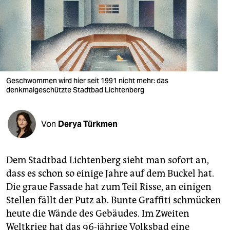
berlin
nord
wahrheit
verlag
Geschwommen wird hier seit 1991 nicht mehr: das
verlag
denkmalgeschützte Stadtbad Lichtenberg
veranstaltungen
Von
Derya Türkmen
shop
fragen & hilfe
Dem Stadtbad Lichtenberg sieht man sofort an,
unterstützen
dass es schon so einige Jahre auf dem Buckel hat.
Die graue Fassade hat zum Teil Risse, an einigen
abo
Stellen fällt der Putz ab. Bunte Graffiti schmücken
genossenschaft
heute die Wände des Gebäudes. Im Zweiten
Weltkrieg hat das 96-jährige Volksbad eine