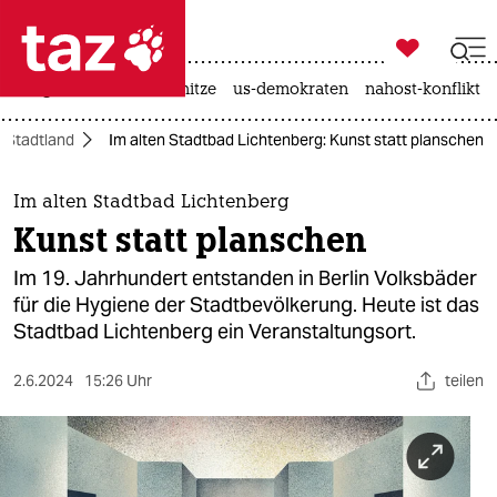

taz zahl ich
krieg in der ukraine
hitze
us-demokraten
nahost-konflikt

taz zahl ich
Stadtland
Im alten Stadtbad Lichtenberg: Kunst statt planschen
taz zahl ich
themen
Im alten Stadtbad Lichtenberg
Kunst statt planschen
politik
Im 19. Jahrhundert entstanden in Berlin Volksbäder
öko
für die Hygiene der Stadtbevölkerung. Heute ist das
Stadtbad Lichtenberg ein Veranstaltungsort.
gesellschaft
2.6.2024
15:26 Uhr
teilen
kultur
sport