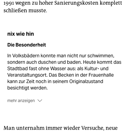
1991 wegen zu hoher Sanierungskosten komplett
schließen musste.
nix wie hin
Die Besonderheit
In Volksbädern konnte man nicht nur schwimmen,
sondern auch duschen und baden. Heute kommt das
Stadtbad fast ohne Wasser aus: als Kultur- und
Veranstaltungsort. Das Becken in der Frauenhalle
kann zur Zeit noch in seinem Originalzustand
besichtigt werden.
mehr anzeigen
Das Zielpublikum
Statt Was­ser­sport­le­r*in­nen heute eher Kultur- und
Geschichtsinteressierte. Aktuell ist das Stadtbad
Man unternahm immer wieder Versuche, neue
Lichtenberg im Rahmen der Ausstellung „Stadtbad