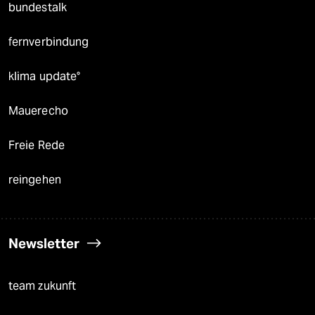
bundestalk
fernverbindung
klima update°
Mauerecho
Freie Rede
reingehen
Newsletter
team zukunft