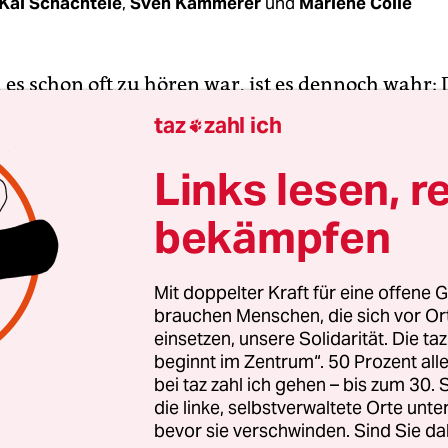
Kai Schächtele
,
Sven Kämmerer
und
Marlène Colle
es schon oft zu hören war, ist es dennoch wahr: 
at Dinge ins Rollen gebracht, ist eine Chance auf
taz
zahl ich

orgen. Unsere Gruppe ist der beste Beweis dafür.
ar keine vier Wochen alt, als wir beschlossen, un
Links lesen, r
em parallel zum Virus grassierenden Wahnsinn
bekämpfen
n.
Mit doppelter Kraft für eine offene G
brauchen Menschen, die sich vor O
einsetzen, unsere Solidarität. Die ta
beginnt im Zentrum“. 50 Prozent a
bei taz zahl ich gehen – bis zum 30
die linke, selbstverwaltete Orte unte
bevor sie verschwinden. Sind Sie da