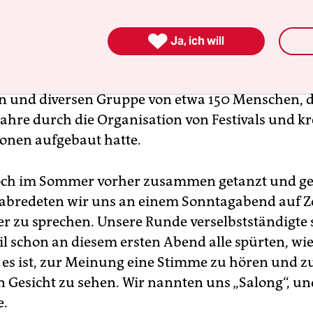

Ja, ich will
auf der Straße und in den sozialen Medien liefen 
eiß, sondern auch in unserem Freundeskreis, ein
n und diversen Gruppe von etwa 150 Menschen, d
Jahre durch die Organisation von Festivals und kr
ionen aufgebaut hatte.
noch im Sommer vorher zusammen getanzt und ge
rabredeten wir uns an einem Sonntagabend auf 
r zu sprechen. Unsere Runde verselbstständigte 
il schon an diesem ersten Abend alle spürten, wi
s ist, zur Meinung eine Stimme zu hören und 
in Gesicht zu sehen. Wir nannten uns „Salong“, un
e.