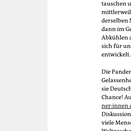
tauschen u
mittlerwei
derselben 
dann im G
Abkühlen a
sich für u
entwickelt.
Die Pandem
Gelassenhei
sie Deutsc
Chance! Auf
ne­r:in­nen
Diskussion
viele Mens