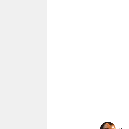
berlin
nord
wahrheit
verlag
verlag
veranstaltungen
shop
fragen & hilfe
unterstützen
abo
genossenschaft