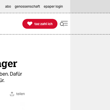
abo
genossenschaft
epaper login

taz zahl ich
taz zahl ich
ager
ben. Dafür
r.
teilen