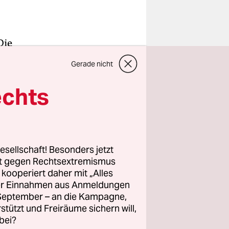
Die
 ein
Gerade nicht
 Die
s nicht
echts
esellschaft! Besonders jetzt
rt gegen Rechtsextremismus
z kooperiert daher mit „Alles
ller Einnahmen aus Anmeldungen
. September – an die Kampagne,
rstützt und Freiräume sichern will,
bei?