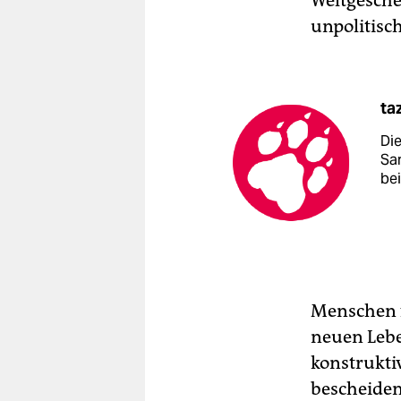
Weltgesche
unpolitisch
ta
Di
Sa
be
Menschen f
neuen Lebe
konstrukti
bescheide