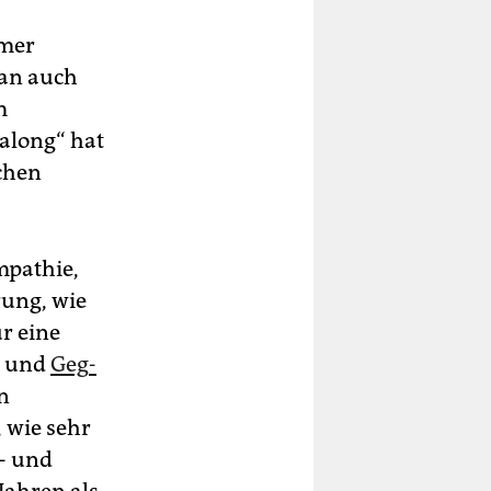
mmer
man auch
m
along“ hat
chen
mpathie,
rung, wie
r eine
en und
Geg­
n
 wie sehr
- und