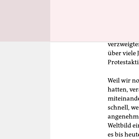
Nicht nur 
Debatten h
verzweigte
über viele 
Protestakt
Weil wir 
hatten, ve
miteinande
schnell, we
angenehm e
Weltbild e
es bis heut