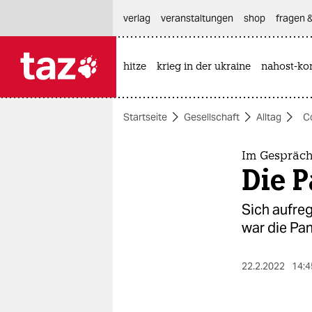
hautnavigation anspringen
hauptinhalt anspringen
footer anspringen
verlag
veranstaltungen
shop
fragen &
hitze
krieg in der ukraine
nahost-kon

taz zahl ich
taz zahl ich
Startseite
Gesellschaft
Alltag
C
themen
politik
Im Gespräch
Die P
öko
Sich aufre
gesellschaft
war die Pan
kultur
22.2.2022
14:4
sport