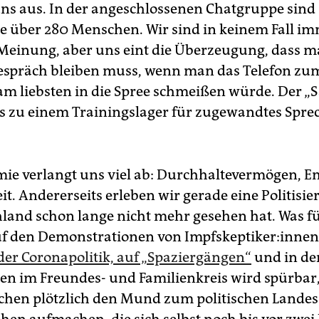
ns aus. In der angeschlossenen Chatgruppe sind
le über 280 Menschen. Wir sind in keinem Fall i
Meinung, aber uns eint die Überzeugung, dass 
espräch bleiben muss, wenn man das Telefon zu
m liebsten in die Spree schmeißen würde. Der „S
ns zu einem Trainingslager für zugewandtes Spre
ie verlangt uns viel ab: Durchhaltevermögen, E
t. Andererseits erleben wir gerade eine Politisie
hland schon lange nicht mehr gesehen hat. Was fü
 den Demonstra­tio­nen von Impf­skep­ti­ke­r:in­n
 der Coronapolitik, auf „Spaziergängen“
und in de
en im Freundes- und Fami­lien­kreis wird spürbar,
chen plötzlich den Mund zum politischen Landes