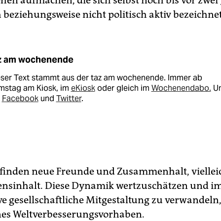
hen aufmachen, die sich selbst noch bis vor zwei 
 beziehungsweise nicht politisch aktiv bezeichnet
z am wochenende
eser Text stammt aus der taz am wochenende. Immer ab
mstag am Kiosk, im
eKiosk
oder gleich im
Wochenendabo.
U
i
Facebook
und
Twitter
.
inden neue Freunde und Zusammenhalt, vielleic
nsinhalt. Diese Dynamik wertzuschätzen und im
ve gesellschaftliche Mitgestaltung zu verwandeln,
nes Weltverbesserungsvorhaben.