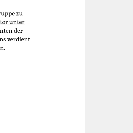
Gruppe zu
tor unter
hnten der
uns verdient
n.