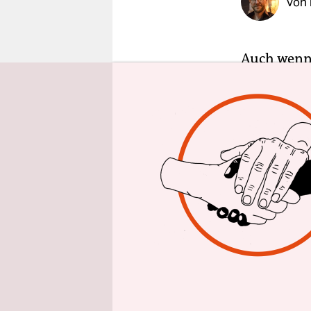
Von
epaper login
Auch wenn 
Pandemie h
besseres M
Pandemie w
auch mit d
anzustecke