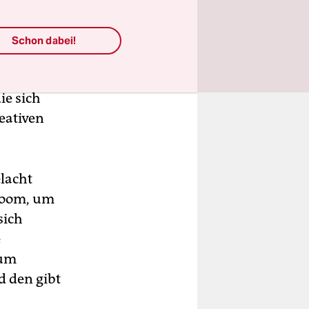
Schon dabei!
die
er weit
ie sich
eativen
lacht
Zoom, um
sich
e
zum
d den gibt