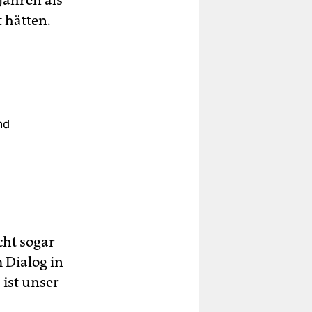
Jahren als
 hätten.
nd
ht sogar
 Dialog in
 ist unser