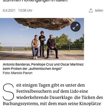
berlin
nord
6.9.2021
13:08 Uhr
teilen
wahrheit
verlag
verlag
veranstaltungen
shop
Antonio Banderas, Penélope Cruz und Oscar Martínez
beim Proben der „authentischen Angst“
fragen & hilfe
Foto: Manolo Pavon
unterstützen
S
eit einigen Tagen gibt es unter den
abo
Festivalbesuchern auf dem Lido eine
wiederkehrende Dauerklage: die Tücken des
genossenschaft
Buchungssystems, mit dem man seine Kinoplätze