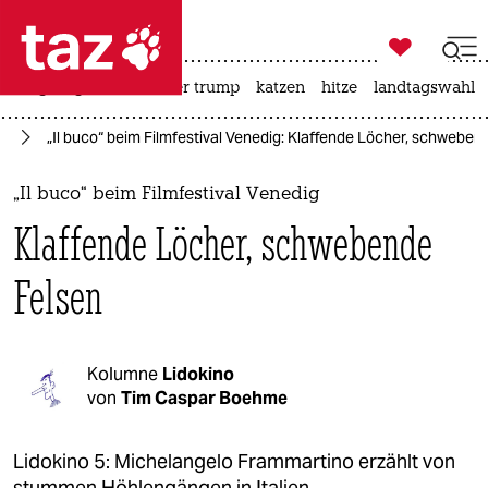

taz zahl ich
bergsteigen
usa unter trump
katzen
hitze
landtagswahl i

taz zahl ich
ig
„Il buco“ beim Filmfestival Venedig: Klaffende Löcher, schweben
taz zahl ich
themen
„Il buco“ beim Filmfestival Venedig
Klaffende Löcher, schwebende
politik
Felsen
öko
gesellschaft
Kolumne
Lidokino
kultur
von
Tim Caspar Boehme
sport
Lidokino 5: Michelangelo Frammartino erzählt von
stummen Höhlengängen in Italien.