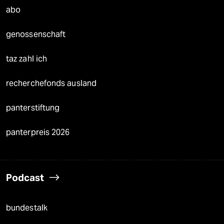
abo
genossenschaft
taz zahl ich
recherchefonds ausland
panterstiftung
panterpreis 2026
Podcast
bundestalk