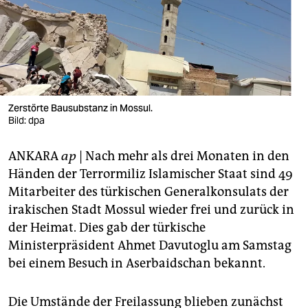
berlin
nord
wahrheit
verlag
Zerstörte Bausubstanz in Mossul.
verlag
Bild: dpa
veranstaltungen
ANKARA
ap
| Nach mehr als drei Monaten in den
Händen der Terrormiliz Islamischer Staat sind 49
shop
Mitarbeiter des türkischen Generalkonsulats der
fragen & hilfe
irakischen Stadt Mossul wieder frei und zurück in
der Heimat. Dies gab der türkische
unterstützen
Ministerpräsident Ahmet Davutoglu am Samstag
abo
bei einem Besuch in Aserbaidschan bekannt.
genossenschaft
Die Umstände der Freilassung blieben zunächst