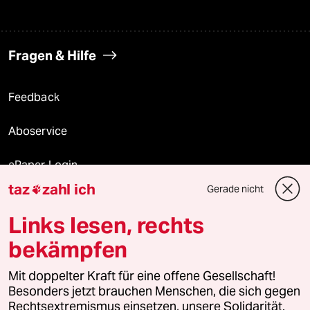
Fragen & Hilfe
Feedback
Aboservice
ePaper Login
taz
zahl ich
Gerade nicht

Downloads für Abonnierende
Links lesen, rechts
bekämpfen
© 2026 taz Verlags und Vertriebs GmbH
Mit doppelter Kraft für eine offene Gesellschaft!
Alle Rechte vorbehalten. Bei rechtlichen Fragen oder für Genehmigungen
wenden Sie sich bitte an
lizenzen@taz.de
Besonders jetzt brauchen Menschen, die sich gegen
Rechtsextremismus einsetzen, unsere Solidarität.