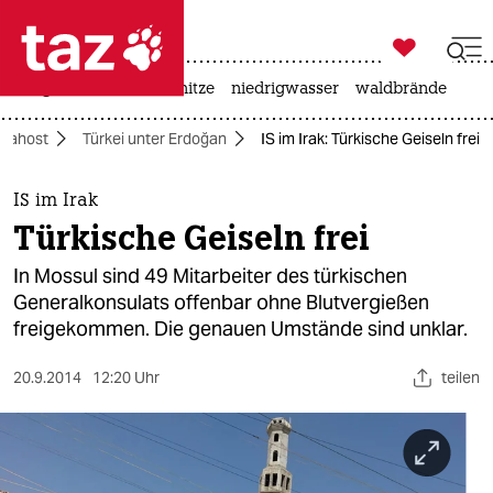

taz zahl ich
krieg in der ukraine
hitze
niedrigwasser
waldbrände

taz zahl ich
Nahost
Türkei unter Erdoğan
IS im Irak: Türkische Geiseln frei
taz zahl ich
themen
IS im Irak
Türkische Geiseln frei
politik
In Mossul sind 49 Mitarbeiter des türkischen
öko
Generalkonsulats offenbar ohne Blutvergießen
freigekommen. Die genauen Umstände sind unklar.
gesellschaft
20.9.2014
12:20 Uhr
teilen
kultur
sport