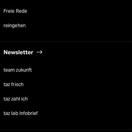
Freie Rede
reingehen
Newsletter
team zukunft
taz frisch
taz zahl ich
taz lab Infobrief