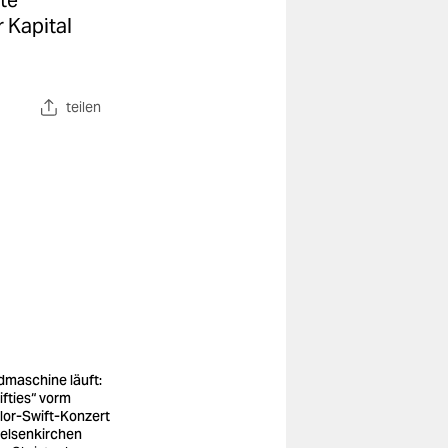
te
 Kapital
teilen
dmaschine läuft:
ifties“ vorm
lor-Swift-Konzert
Gelsenkirchen