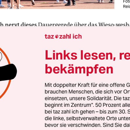
Fot
Rei
ch nervt dieses
Dauergerede über das Wieso-wesh
arum des Hypes
um Taylor Swift!“, sagt der Freun
taz
zahl ich

inen Eiswürfel in seinen doppelten Espresso und 
schirm eilig mit der Faust.
Links lesen, r
bekämpfen
versuchen eben die gefühlte kapitalistische Leich
rstehen!“
Mit doppelter Kraft für eine offene G
brauchen Menschen, die sich vor O
einsetzen, unsere Solidarität. Die ta
beginnt im Zentrum“. 50 Prozent a
bei taz zahl ich gehen – bis zum 30
die linke, selbstverwaltete Orte unte
bevor sie verschwinden. Sind Sie da