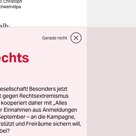
o: Christoph
chwein/dpa
alb-
d, wirft
Gerade nicht
putzt den
echts
tigkeit im
esellschaft! Besonders jetzt
rt gegen Rechtsextremismus
z kooperiert daher mit „Alles
ller Einnahmen aus Anmeldungen
. September – an die Kampagne,
rstützt und Freiräume sichern will,
bei?