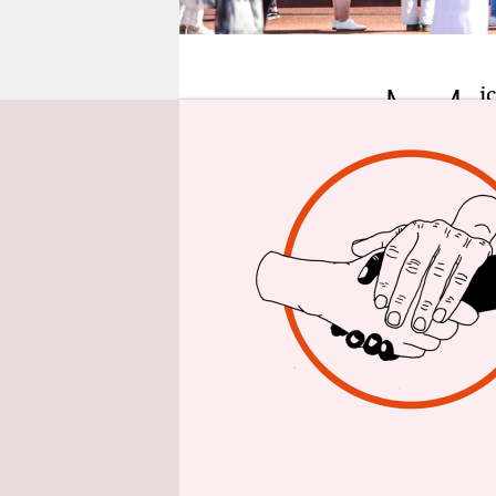
epaper login
M
i
W
e
Handy-Bild
„Die Leute 
Keim zu ve