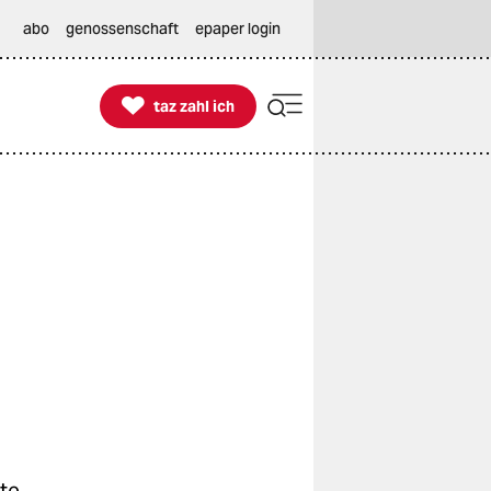
abo
genossenschaft
epaper login

taz zahl ich
taz zahl ich