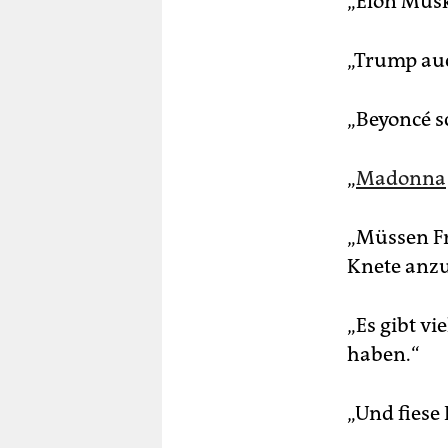
„Elon Musk
„Trump auc
„Beyoncé s
„
Madonna
„Müssen Fr
Knete anz
„Es gibt vi
haben.“
„Und fiese