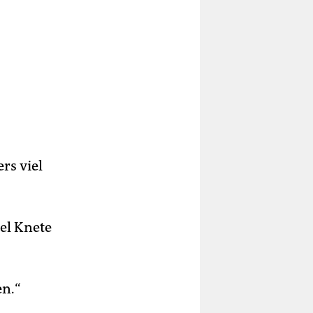
rs viel
iel Knete
en.“