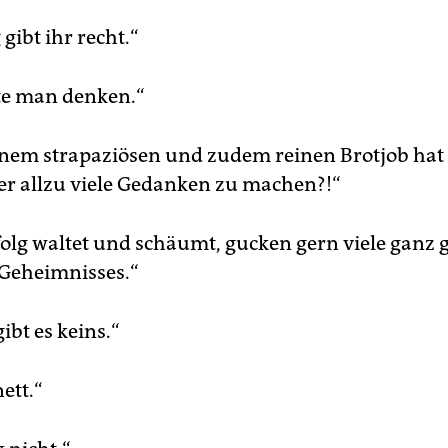
 gibt ihr recht.“
te man denken.“
inem strapaziösen und zudem reinen Brotjob hat 
er allzu viele Gedanken zu machen?!“
folg waltet und schäumt, gucken gern viele ganz 
Geheimnisses.“
gibt es keins.“
nett.“