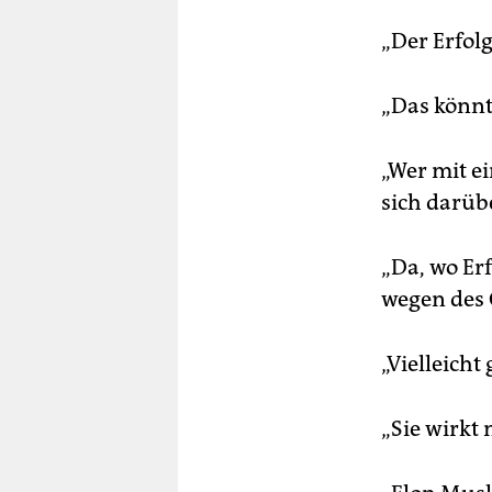
„Der Erfolg
„Das könn
„Wer mit e
sich darüb
„Da, wo Er
wegen des 
„Vielleicht 
„Sie wirkt 