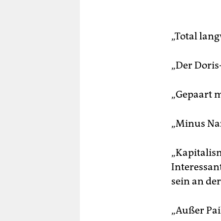
„Total lang
„Der Doris
„Gepaart m
„Minus Naz
„Kapitalis
Interessan
sein an de
„Außer Pail