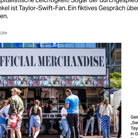
pitalistische Leichtigkeit! Sogar der durchgespieß
l ist Taylor-Swift-Fan. Ein fiktives Gespräch über
ten.
 Uhr
Gel
„Sw
Tay
in 