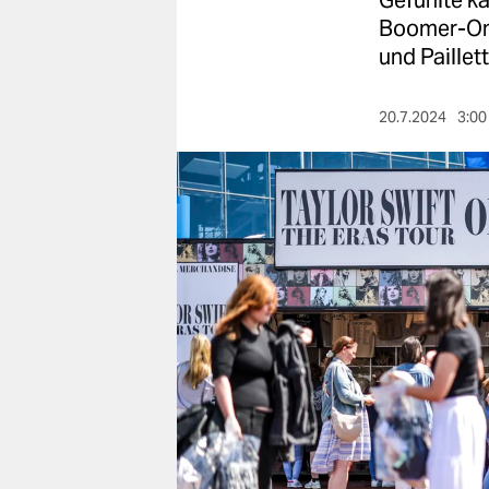
Gefühlte ka
berlin
Boomer-Onke
nord
und Paillet
wahrheit
20.7.2024
3:00
verlag
verlag
veranstaltungen
shop
fragen & hilfe
unterstützen
abo
genossenschaft