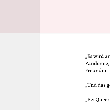
„Es wird an
Pandemie, s
Freundin.
„Und das g
„Bei Queer