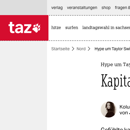
hautnavigation anspringen
hauptinhalt anspringen
footer anspringen
verlag
veranstaltungen
shop
fragen &
hitze
surfen
landtagswahl in sachse

taz zahl ich
taz zahl ich
Startseite
Nord
Hype um Taylor Swif
themen
politik
Hype um Tay
Kapit
öko
gesellschaft
kultur
Kol
von
sport