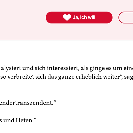

Ja, ich will
alysiert und sich interessiert, als ginge es um ein
o verbreitet sich das ganze erheblich weiter“, sag
endertranszendent.“
s und Heten.“