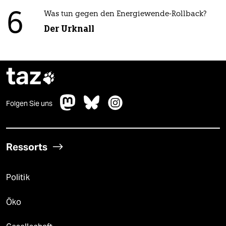
6
Was tun gegen den Energiewende-Rollback?
Der Urknall
taz

Folgen Sie uns
Ressorts
Politik
Öko