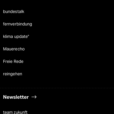
bundestalk
fernverbindung
klima update°
Mauerecho
Freie Rede
reingehen
Newsletter
team zukunft