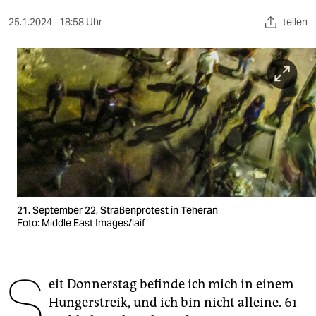
berlin
25.1.2024
18:58 Uhr
teilen
nord
wahrheit
verlag
verlag
veranstaltungen
shop
fragen & hilfe
21. September 22, Straßenprotest in Teheran
Foto: Middle East Images/laif
unterstützen
abo
S
eit Donnerstag befinde ich mich in einem
genossenschaft
Hungerstreik, und ich bin nicht alleine. 61