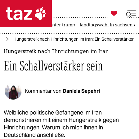

taz zahl ich
nahost-konflikt
usa unter trump
landtagswahl in sachsen-an

taz zahl ich
an
Hungerstreik nach Hinrichtungen im Iran: Ein Schallverstärker se
taz zahl ich
Hungerstreik nach Hinrichtungen im Iran
themen
Ein Schallverstärker sein
politik
öko
Kommentar von
Daniela Sepehri
gesellschaft
kultur
Weibliche politische Gefangene im Iran
demonstrieren mit einem Hungerstreik gegen
sport
Hinrichtungen. Warum ich mich ihnen in
Deutschland anschließe.