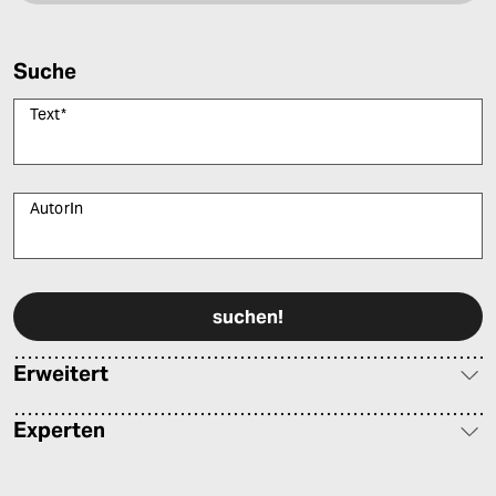
Suche
Text
*
AutorIn
Bitte füllen Sie alle Pflichtfelder (*) aus, um fortfahren zu können.
Erweitert
Experten