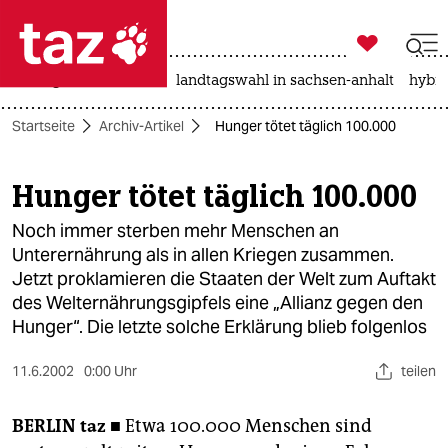

taz zahl ich
niedrigwasser
rente
landtagswahl in sachsen-anhalt
hybri

taz zahl ich
Startseite
Archiv-Artikel
Hunger tötet täglich 100.000
taz zahl ich
themen
Hunger tötet täglich 100.000
politik
Noch immer sterben mehr Menschen an
Unterernährung als in allen Kriegen zusammen.
öko
Jetzt proklamieren die Staaten der Welt zum Auftakt
des Welternährungsgipfels eine „Allianz gegen den
gesellschaft
Hunger“. Die letzte solche Erklärung blieb folgenlos
kultur
11.6.2002
0:00 Uhr
teilen
sport
BERLIN
taz ■
Etwa 100.000 Menschen sind