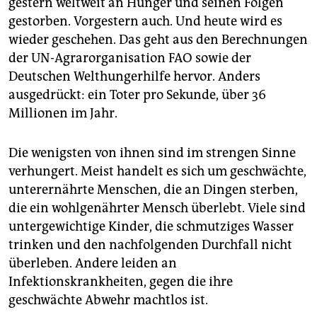
berlin
gestern weltweit an Hunger und seinen Folgen
gestorben. Vorgestern auch. Und heute wird es
nord
wieder geschehen. Das geht aus den Berechnungen
der UN-Agrarorganisation FAO sowie der
wahrheit
Deutschen Welthungerhilfe hervor. Anders
verlag
ausgedrückt: ein Toter pro Sekunde, über 36
Millionen im Jahr.
verlag
veranstaltungen
Die wenigsten von ihnen sind im strengen Sinne
verhungert. Meist handelt es sich um geschwächte,
shop
unterernährte Menschen, die an Dingen sterben,
fragen & hilfe
die ein wohlgenährter Mensch überlebt. Viele sind
untergewichtige Kinder, die schmutziges Wasser
unterstützen
trinken und den nachfolgenden Durchfall nicht
überleben. Andere leiden an
abo
Infektionskrankheiten, gegen die ihre
genossenschaft
geschwächte Abwehr machtlos ist.