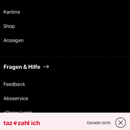
Kantine
Shop
Anzeigen
Fragen & Hilfe
Feedback
Aboservice
ePaper Login
taz
zahl ich
Gerade nicht

Downloads für Abonnierende