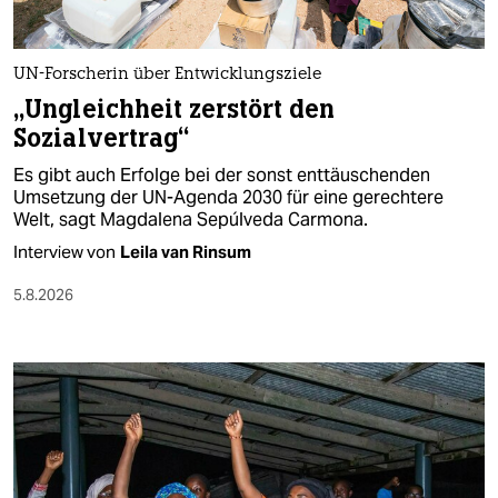
berlin
nord
UN-Forscherin über Entwicklungsziele
wahrheit
„Ungleichheit zerstört den
Sozialvertrag“
verlag
Es gibt auch Erfolge bei der sonst enttäuschenden
verlag
Umsetzung der UN-Agenda 2030 für eine gerechtere
Welt, sagt Magdalena Sepúlveda Carmona.
veranstaltungen
Interview von
Leila van Rinsum
shop
5.8.2026
fragen & hilfe
unterstützen
abo
genossenschaft