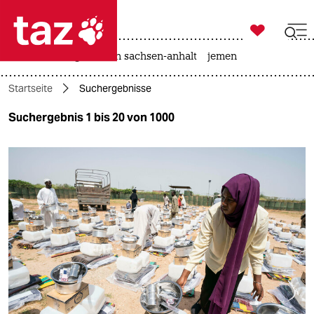

taz zahl ich
rente
landtagswahl in sachsen-anhalt
jemen

taz zahl ich
Startseite
Suchergebnisse
taz zahl ich
Suchergebnis 1 bis 20 von 1000
themen
politik
öko
gesellschaft
kultur
sport