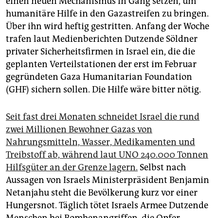
einen neuen Mechanismus in Gang setzen, um
epaper login
humanitäre Hilfe in den Gazastreifen zu bringen.
Über ihn wird heftig gestritten. Anfang der Woche
trafen laut Medienberichten Dutzende Söldner
privater Sicherheitsfirmen in Israel ein, die die
geplanten Verteil­stationen der erst im Februar
gegründeten Gaza Humanitarian Foundation
(GHF) sichern sollen. Die Hilfe wäre bitter nötig.
Seit fast drei Monaten schneidet Israel die rund
zwei Millionen Bewohner Gazas von
Nahrungsmitteln, Wasser, Medikamenten und
Treibstoff ab, während laut UNO 240.000 Tonnen
Hilfsgüter an der Grenze lagern.
Selbst nach
Aussagen von Israels Ministerpräsident Benjamin
Netanjahu steht die Bevölkerung kurz vor einer
Hungersnot. Täglich tötet Israels Armee Dutzende