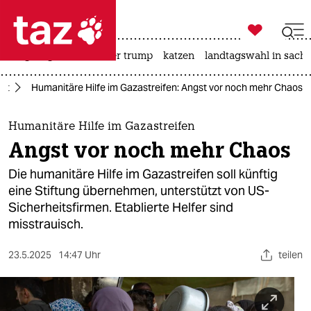

taz zahl ich
bergsteigen
usa unter trump
katzen
landtagswahl in sachs

taz zahl ich
ikt
Humanitäre Hilfe im Gazastreifen: Angst vor noch mehr Chaos
taz zahl ich
themen
Humanitäre Hilfe im Gazastreifen
Angst vor noch mehr Chaos
politik
Die humanitäre Hilfe im Gazastreifen soll künftig
öko
eine Stiftung übernehmen, unterstützt von US-
Sicherheitsfirmen. Etablierte Helfer sind
gesellschaft
misstrauisch.
kultur
23.5.2025
14:47 Uhr
teilen
sport