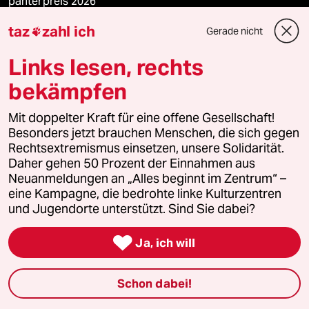
panterpreis 2026
taz
zahl ich
Gerade nicht

Links lesen, rechts
Podcast
bekämpfen
bundestalk
Mit doppelter Kraft für eine offene Gesellschaft!
Besonders jetzt brauchen Menschen, die sich gegen
fernverbindung
Rechtsextremismus einsetzen, unsere Solidarität.
Daher gehen 50 Prozent der Einnahmen aus
klima update°
Neuanmeldungen an „Alles beginnt im Zentrum“ –
eine Kampagne, die bedrohte linke Kulturzentren
Mauerecho
und Jugendorte unterstützt. Sind Sie dabei?

Freie Rede
Ja, ich will
reingehen
Schon dabei!