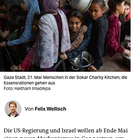
berlin
nord
wahrheit
verlag
verlag
veranstaltungen
Gaza Stadt, 21. Mai: Menschen in der Sokar Charity Kitchen, die
shop
Essensrationen gehen aus
Foto: Haitham Imad/epa
fragen & hilfe
unterstützen
Von
Felix Wellisch
abo
genossenschaft
Die US-Regierung und Israel wollen ab Ende Mai