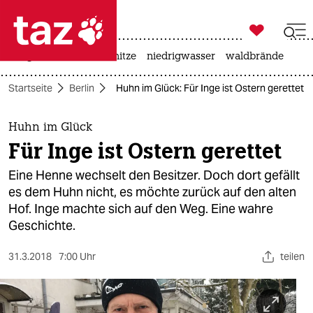

taz zahl ich
krieg in der ukraine
hitze
niedrigwasser
waldbrände

taz zahl ich
Startseite
Berlin
Huhn im Glück: Für Inge ist Ostern gerettet
taz zahl ich
themen
Huhn im Glück
Für Inge ist Ostern gerettet
politik
Eine Henne wechselt den Besitzer. Doch dort gefällt
öko
es dem Huhn nicht, es möchte zurück auf den alten
Hof. Inge machte sich auf den Weg. Eine wahre
gesellschaft
Geschichte.
kultur
31.3.2018
7:00 Uhr
teilen
sport