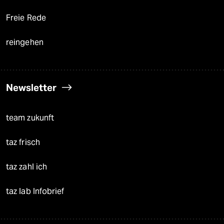
Freie Rede
reingehen
Newsletter
team zukunft
taz frisch
taz zahl ich
taz lab Infobrief