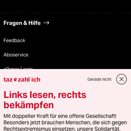
Fragen & Hilfe
Feedback
Aboservice
ePaper Login
taz
zahl ich
Gerade nicht

Downloads für Abonnierende
Links lesen, rechts
bekämpfen
© 2026 taz Verlags und Vertriebs GmbH
Alle Rechte vorbehalten. Bei rechtlichen Fragen oder für Genehmigungen
Mit doppelter Kraft für eine offene Gesellschaft!
wenden Sie sich bitte an
lizenzen@taz.de
Besonders jetzt brauchen Menschen, die sich gegen
Rechtsextremismus einsetzen, unsere Solidarität.