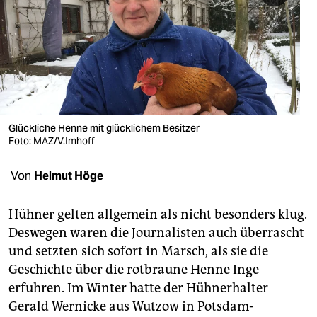
berlin
nord
wahrheit
verlag
verlag
Glückliche Henne mit glücklichem Besitzer
Foto: MAZ/V.Imhoff
veranstaltungen
Von
Helmut Höge
shop
fragen & hilfe
Hühner gelten allgemein als nicht besonders klug.
Deswegen waren die Journalisten auch überrascht
unterstützen
und setzten sich sofort in Marsch, als sie die
abo
Geschichte über die rotbraune Henne Inge
erfuhren. Im Winter hatte der Hühnerhalter
genossenschaft
Gerald Wernicke aus Wutzow in Potsdam-