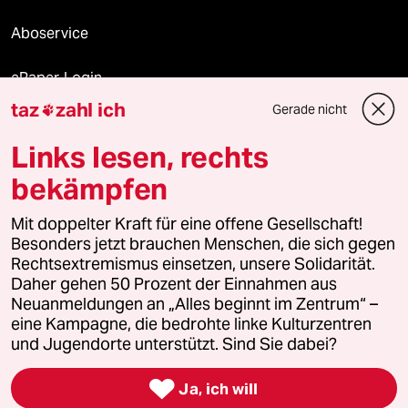
Aboservice
ePaper Login
taz
zahl ich
Gerade nicht

Downloads für Abonnierende
Links lesen, rechts
bekämpfen
© 2026 taz Verlags und Vertriebs GmbH
Mit doppelter Kraft für eine offene Gesellschaft!
Alle Rechte vorbehalten. Bei rechtlichen Fragen oder für Genehmigungen
wenden Sie sich bitte an
lizenzen@taz.de
Besonders jetzt brauchen Menschen, die sich gegen
Rechtsextremismus einsetzen, unsere Solidarität.
Daher gehen 50 Prozent der Einnahmen aus
Feedback
Redaktionsstatut
Kommune-Richtlinien
KI-
Neuanmeldungen an „Alles beginnt im Zentrum“ –
eine Kampagne, die bedrohte linke Kulturzentren
Leitlinie
Informant
Datenschutz
Impressum
AGB
und Jugendorte unterstützt. Sind Sie dabei?
Seitenwende
Einwilligungen widerrufen (Ads)

Ja, ich will