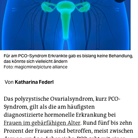
berlin
nord
wahrheit
verlag
verlag
Für am PCO-Syndrom Erkrankte gab es bislang keine Behandlung,
das könnte sich vielleicht ändern
veranstaltungen
Foto: magicmine/picture alliance
shop
Von
Katharina Federl
fragen & hilfe
Das polyzystische Ovarialsyndrom, kurz PCO-
unterstützen
Syndrom, gilt als die am häufigsten
diagnostizierte hormonelle Erkrankung bei
abo
Frauen im gebärfähigen Alter
. Rund fünf bis zehn
genossenschaft
Prozent der Frauen sind betroffen, meist zwischen