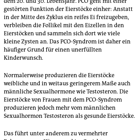
dem 20. und 30. Lebensjahr. PCO geht mit einer
epaper login
gestörten Funktion der Eierstöcke einher: Anstatt
in der Mitte des Zyklus ein reifes Ei freizugeben,
verbleiben die Follikel mit den Eizellen in den
Eierstöcken und sammeln sich dort wie viele
kleine Zysten an. Das PCO-Syndrom ist daher ein
häufiger Grund für einen unerfüllten
Kinderwunsch.
Normalerweise produzieren die Eierstöcke
weibliche und in weitaus geringerem Maße auch
männliche Sexualhormone wie Tes­tosteron. Die
Eierstöcke von Frauen mit dem PCO-Syndrom
produzieren jedoch mehr vom männlichen
Sexualhormon Testosteron als gesunde Eierstöcke.
Das führt unter anderem zu vermehrter