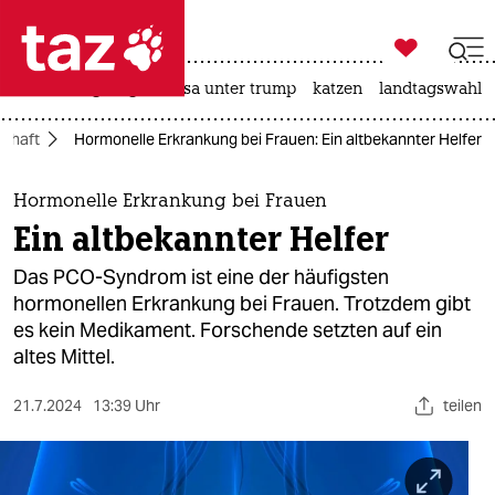

taz zahl ich
hitze
bergsteigen
usa unter trump
katzen
landtagswahl i

taz zahl ich
chaft
Hormonelle Erkrankung bei Frauen: Ein altbekannter Helfer
taz zahl ich
themen
Hormonelle Erkrankung bei Frauen
Ein altbekannter Helfer
politik
Das PCO-Syndrom ist eine der häufigsten
öko
hormonellen Erkrankung bei Frauen. Trotzdem gibt
es kein Medikament. Forschende setzten auf ein
gesellschaft
altes Mittel.
kultur
21.7.2024
13:39 Uhr
teilen
sport