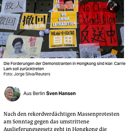
berlin
nord
wahrheit
verlag
verlag
veranstaltungen
Die Forderungen der Demonstranten in Hongkong sind klar: Carrie
Lam soll zurücktreten
shop
Foto: Jorge Silva/Reuters
fragen & hilfe
Aus Berlin
Sven Hansen
unterstützen
abo
Nach den rekordverdächtigen Massenprotesten
genossenschaft
am Sonntag gegen das umstrittene
Auslieferungsgesetz geht in Hongkong die