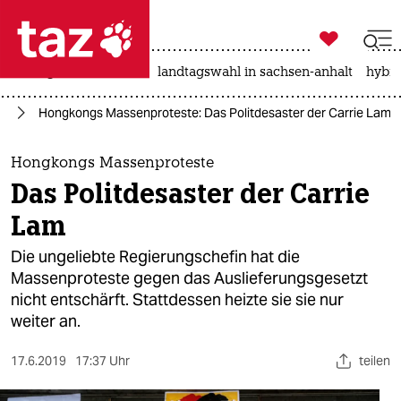

taz zahl ich
niedrigwasser
rente
landtagswahl in sachsen-anhalt
hybri

taz zahl ich
en
Hongkongs Massenproteste: Das Politdesaster der Carrie Lam
taz zahl ich
themen
Hongkongs Massenproteste
Das Politdesaster der Carrie
politik
Lam
öko
Die ungeliebte Regierungschefin hat die
Massenproteste gegen das Auslieferungsgesetzt
gesellschaft
nicht entschärft. Stattdessen heizte sie sie nur
weiter an.
kultur
sport
17.6.2019
17:37 Uhr
teilen