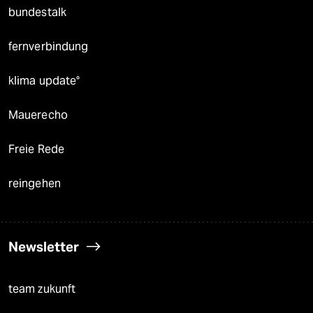
bundestalk
fernverbindung
klima update°
Mauerecho
Freie Rede
reingehen
Newsletter
team zukunft