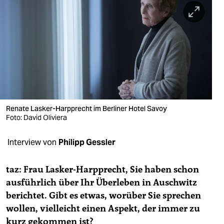
berlin
nord
wahrheit
verlag
verlag
veranstaltungen
Renate Lasker-Harpprecht im Berliner Hotel Savoy
Foto: David Oliviera
shop
Interview von
Philipp Gessler
fragen & hilfe
unterstützen
taz: Frau Lasker-Harpprecht, Sie haben schon
ausführlich über Ihr Überleben in Auschwitz
abo
berichtet. Gibt es etwas, worüber Sie sprechen
genossenschaft
wollen, vielleicht einen Aspekt, der immer zu
kurz gekommen ist?