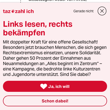
Antrieb, noch Eingebung geplagt.
taz
zahl ich
Gerade nicht

Diesen Opfer und den zukünftigen
Opfern einen "Urinstinkt"
Links lesen, rechts
entgegenzuhalten, ist - um es milde
bekämpfen
auszudrücken - schlicht unerträglich.
Mit doppelter Kraft für eine offene Gesellschaft!
Besonders jetzt brauchen Menschen, die sich gegen
80336 (Profil gelöscht)
8G
Rechtsextremismus einsetzen, unsere Solidarität.
24.11.2016
,
19:42 Uhr
Daher gehen 50 Prozent der Einnahmen aus
Neuanmeldungen an „Alles beginnt im Zentrum“ –
"Es ist Dummheit und totale – das klingt
eine Kampagne, die bedrohte linke Kulturzentren
natürlich wahnsinnig snobistisch –
und Jugendorte unterstützt. Sind Sie dabei?
Unwissenheit und Ungebildetheit. Und das
wiederum ist die Schuld von Eltern."

Ja, ich will
Das ist nicht "snobistisch", und klingt auch
nicht "snobistisch". Es ist weder anmaßend,
Schon dabei!
noch eingebildet, herablassend, hochmütig,
überheblich, und was sonst noch an