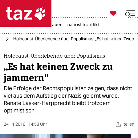

taz zahl ich
hitze
gewalt gegen frauen
nahost-konflikt

taz zahl ich
ag
Holocaust-Überlebende über Populismus: „Es hat keinen Zweck
taz zahl ich
themen
Holocaust-Überlebende über Populismus
„Es hat keinen Zweck zu
politik
jammern“
öko
Die Erfolge der Rechtspopulisten zeigen, dass nicht
viel aus dem Aufstieg der Nazis gelernt wurde.
gesellschaft
Renate Lasker-Harpprecht bleibt trotzdem
optimistisch.
kultur
sport
24.11.2016
14:58 Uhr
teilen