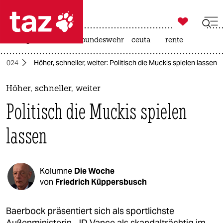

taz zahl ich
niedrigwasser
afd
bundeswehr
ceuta
rente

taz zahl ich
e 2024
Höher, schneller, weiter: Politisch die Muckis spielen lassen
taz zahl ich
themen
Höher, schneller, weiter
Politisch die Muckis spielen
politik
lassen
öko
gesellschaft
Kolumne
Die Woche
kultur
von
Friedrich Küppersbusch
sport
Baerbock präsentiert sich als sportlichste
Außenministerin, JD Vance als skandalträchtig im