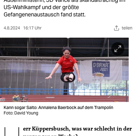
berlin
US-Wahlkampf und der größte
nord
Gefangenenaustausch fand statt.
wahrheit
4.8.2024
16:17 Uhr
teilen
verlag
verlag
veranstaltungen
shop
fragen & hilfe
unterstützen
Kann sogar Salto: Annalena Baerbock auf dem Trampolin
Foto: David Young
abo
genossenschaft
err Küppersbusch, was war schlecht in der