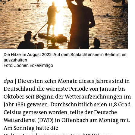
berlin
nord
wahrheit
verlag
verlag
Die Hitze im August 2022: Auf dem Schlachtensee in Berlin ist es
auszuhalten
veranstaltungen
Foto: Jochen Eckel/imago
shop
dpa
| Die ersten zehn Monate dieses Jahres sind in
fragen & hilfe
Deutschland die wärmste Periode von Januar bis
Oktober seit Beginn der Wetteraufzeichnungen im
unterstützen
Jahr 1881 gewesen. Durchschnittlich seien 11,8 Grad
Celsius gemessen worden, teilte der Deutsche
abo
Wetterdienst (DWD) in Offenbach am Montag mit.
genossenschaft
Am Sonntag hatte die