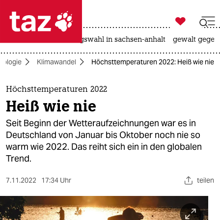

taz zahl ich
hitze
surfen
landtagswahl in sachsen-anhalt
gewalt gegen

taz zahl ich
kologie
Klimawandel
Höchsttemperaturen 2022: Heiß wie nie
taz zahl ich
themen
Höchsttemperaturen 2022
Heiß wie nie
politik
Seit Beginn der Wetteraufzeichnungen war es in
öko
Deutschland von Januar bis Oktober noch nie so
warm wie 2022. Das reiht sich ein in den globalen
gesellschaft
Trend.
kultur
7.11.2022
17:34 Uhr
teilen
sport