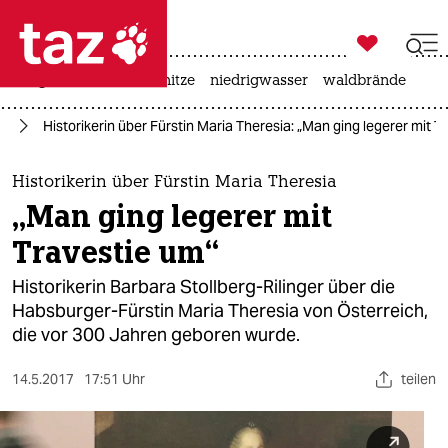

taz zahl ich
krieg in der ukraine
hitze
niedrigwasser
waldbrände

taz zahl ich
ch
Historikerin über Fürstin Maria Theresia: „Man ging legerer mit T
taz zahl ich
themen
Historikerin über Fürstin Maria Theresia
„Man ging legerer mit
politik
Travestie um“
öko
Historikerin Barbara Stollberg-Rilinger über die
Habsburger-Fürstin Maria Theresia von Österreich,
gesellschaft
die vor 300 Jahren geboren wurde.
kultur
14.5.2017
17:51 Uhr
teilen
sport