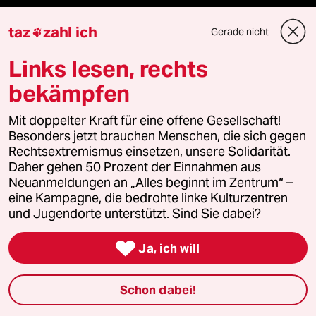
taz
zahl ich
Gerade nicht

Fragen & Hilfe
Links lesen, rechts
bekämpfen
Feedback
Mit doppelter Kraft für eine offene Gesellschaft!
Aboservice
Besonders jetzt brauchen Menschen, die sich gegen
Rechtsextremismus einsetzen, unsere Solidarität.
ePaper Login
Daher gehen 50 Prozent der Einnahmen aus
Neuanmeldungen an „Alles beginnt im Zentrum“ –
Downloads für Abonnierende
eine Kampagne, die bedrohte linke Kulturzentren
und Jugendorte unterstützt. Sind Sie dabei?

Ja, ich will
© 2026 taz Verlags und Vertriebs GmbH
Alle Rechte vorbehalten. Bei rechtlichen Fragen oder für Genehmigungen
wenden Sie sich bitte an
lizenzen@taz.de
Schon dabei!