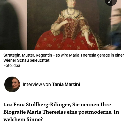
berlin
nord
wahrheit
verlag
verlag
Strategin, Mutter, Regentin – so wird Maria Theresia gerade in einer
Wiener Schau beleuchtet
veranstaltungen
Foto: dpa
shop
fragen & hilfe
Interview von
Tania Martini
unterstützen
taz: Frau Stollberg-Rilinger, Sie nennen Ihre
abo
Biografie Maria Theresias eine postmoderne. In
genossenschaft
welchem Sinne?