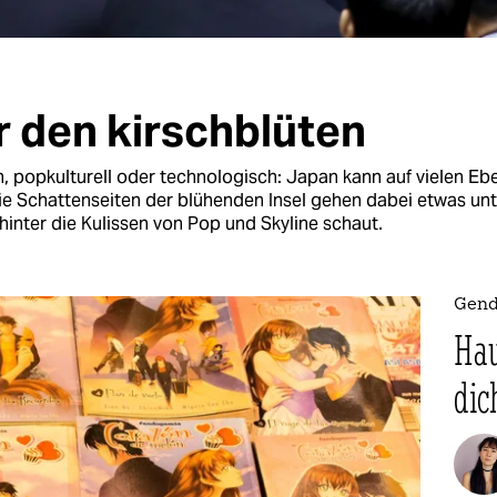
r den kirschblüten
h, popkulturell oder technologisch: Japan kann auf vielen Eb
ie Schattenseiten der blühenden Insel gehen dabei etwas unt
hinter die Kulissen von Pop und Skyline schaut.
Gend
Hau
dic