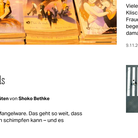
Viel
Klis
Frau
bege
dama
9.11.
ls
lüten
von
Shoko Bethke
 Mangelware. Das geht so weit, dass
on schimpfen kann – und es