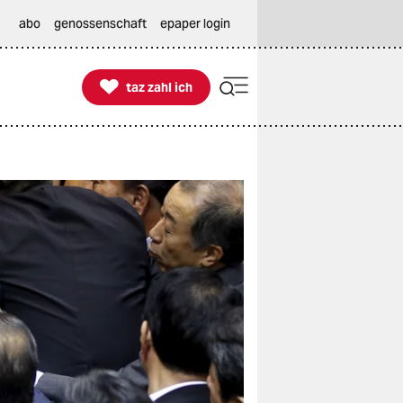
abo
genossenschaft
epaper login

taz zahl ich
taz zahl ich