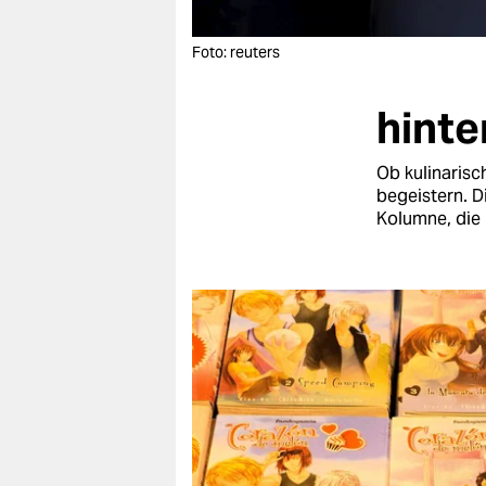
berlin
nord
Foto: reuters
wahrheit
hinte
verlag
Ob kulinarisc
verlag
begeistern. D
Kolumne, die 
veranstaltungen
shop
fragen & hilfe
unterstützen
abo
genossenschaft