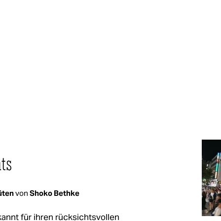
hts
lüten
von
Shoko Bethke
kannt für ihren rücksichtsvollen