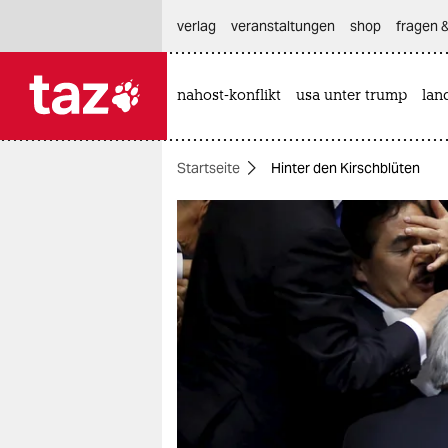
hautnavigation anspringen
hauptinhalt anspringen
footer anspringen
verlag
veranstaltungen
shop
fragen &
nahost-konflikt
usa unter trump
lan

taz zahl ich
taz zahl ich
Startseite
Hinter den Kirschblüten
themen
politik
öko
gesellschaft
kultur
sport