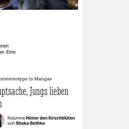
enen
er. Eine
erstereotype in Mangas
ptsache, Jungs lieben
h
Kolumne
Hinter den Kirschblüten
von
Shoko Bethke