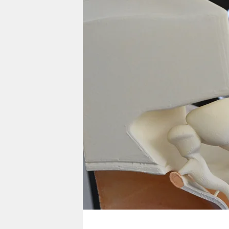
berlin
nord
wahrheit
verlag
verlag
veranstaltungen
shop
fragen & hilfe
unterstützen
abo
genossenschaft