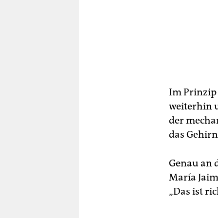
Im Prinzip 
weiterhin 
der mechan
das Gehirn
Genau an d
María Jaim
„Das ist r