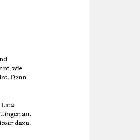
ind
nnt, wie
ird. Denn
 Lina
ttingen an.
Moser dazu.