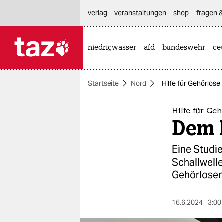
hautnavigation anspringen
hauptinhalt anspringen
footer anspringen
verlag
veranstaltungen
shop
fragen &
niedrigwasser
afd
bundeswehr
ce

taz zahl ich
taz zahl ich
Startseite
Nord
Hilfe für Gehörlose
themen
politik
Hilfe für Geh
Dem 
öko
Eine Studie
gesellschaft
Schallwell
Gehörlosen
kultur
sport
16.6.2024
3:00