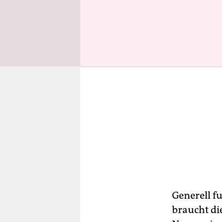
Generell f
braucht di