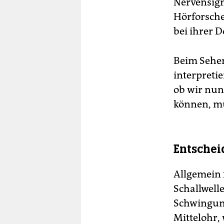
Nervensigna
Hörforsche
bei ihrer D
Beim Sehen
interpreti
ob wir nun
können, mu
Entschei
Allgemein 
Schallwelle
Schwingung
Mittelohr,