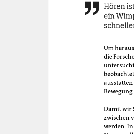
Hören is

ein Wimp
schneller
Um herausz
die For­sc
untersucht
beobachtet
ausstatten
Bewegung d
Damit wir 
zwischen v
werden. In