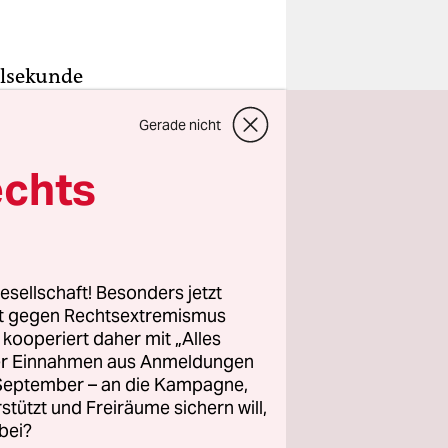
elsekunde
 zehnmal
Gerade nicht
r als
st der
echts
gran – und
esellschaft! Besonders jetzt
ert, damit
rt gegen Rechtsextremismus
n wie
z kooperiert daher mit „Alles
ller Einnahmen aus Anmeldungen
t Menschen
. September – an die Kampagne,
it ist die
rstützt und Freiräume sichern will,
bei?