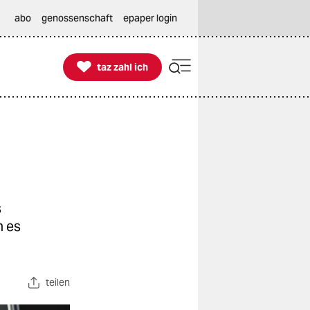
abo
genossenschaft
epaper login

taz zahl ich
taz zahl ich
s
n es
teilen