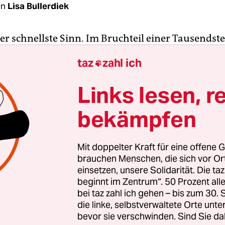
en
Lisa Bullerdiek
der schnellste Sinn. Im Bruchteil einer Tausendst
t der menschliche Körper Schallwellen. Hören ist
taz
zahl ich

ls ein Wimpernschlag. Hören ist deutlich schnelle
hwindigkeit. Damit wir so schnell hören können, i
Links lesen, r
s, der Schall in Nervenimpulse umwandelt, fili
bekämpfen
sonders empfindlich.
an der
Universität Göttingen
hat durch wichtige
Mit doppelter Kraft für eine offene G
forschung gezeigt, was genau im Innenohr passi
brauchen Menschen, die sich vor O
und Vogelgezwitscher genau so gut hören könne
einsetzen, unsere Solidarität. Die ta
beginnt im Zentrum“. 50 Prozent a
de Autos. Ihre Erkenntnisse könnten in Zukunf
bei taz zahl ich gehen – bis zum 30
 gar nicht oder nur sehr wenig hören. Gehörlosigke
die linke, selbstverwaltete Orte unte
Sinnbehinderung.
bevor sie verschwinden. Sind Sie da