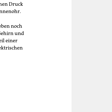
chen Druck
 Innenohr.
 eben noch
 Gehirn und
il einer
ektrischen