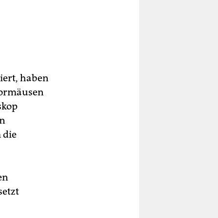
iert, haben
abormäusen
skop
rn
 die
en
setzt