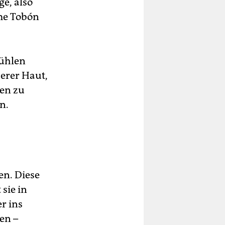
ge, also
ime Tobón
Fühlen
serer Haut,
ren zu
n.
en. Diese
sie in
r ins
en –