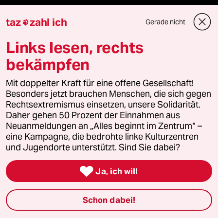
Die Seitenwende
taz
zahl ich
Gerade nicht

Stellen
Links lesen, rechts
bekämpfen
Presse
Mit doppelter Kraft für eine offene Gesellschaft!
Besonders jetzt brauchen Menschen, die sich gegen
Rechtsextremismus einsetzen, unsere Solidarität.
Unterstützen
Daher gehen 50 Prozent der Einnahmen aus
Neuanmeldungen an „Alles beginnt im Zentrum“ –
eine Kampagne, die bedrohte linke Kulturzentren
abo
und Jugendorte unterstützt. Sind Sie dabei?
genossenschaft

Ja, ich will
taz zahl ich
Schon dabei!
recherchefonds ausland