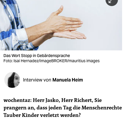
berlin
nord
wahrheit
verlag
verlag
Das Wort Stopp in Gebärdensprache
Foto: Isai Hernadez/imageBROKER/mauritius images
veranstaltungen
shop
Interview von
Manuela Heim
fragen & hilfe
unterstützen
wochentaz: Herr Jasko, Herr Richert, Sie
prangern an, dass jeden Tag die Menschenrechte
abo
Tauber Kinder verletzt werden?
genossenschaft