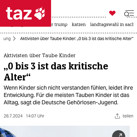

taz zahl ich
bergsteigen
usa unter trump
katzen
landtagswahl in sachs

taz zahl ich
erung
Aktivisten über Taube Kinder: „0 bis 3 ist das kritische Alter“
taz zahl ich
themen
Aktivisten über Taube Kinder
„0 bis 3 ist das kritische
politik
Alter“
öko
Wenn Kinder sich nicht verstanden fühlen, leidet ihre
Entwicklung. Für die meisten Tauben Kinder ist das
gesellschaft
Alltag, sagt die Deutsche Gehörlosen-Jugend.
kultur
28.7.2024
14:07 Uhr
teilen
sport