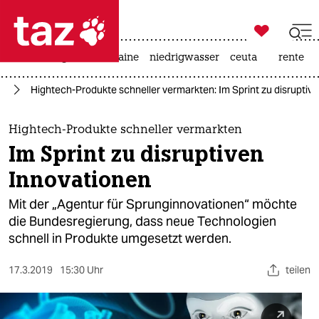

taz zahl ich
hitze
krieg in der ukraine
niedrigwasser
ceuta
rente

taz zahl ich
ft
Hightech-Produkte schneller vermarkten: Im Sprint zu disruptiv
taz zahl ich
themen
Hightech-Produkte schneller vermarkten
Im Sprint zu disruptiven
politik
Innovationen
öko
Mit der „Agentur für Sprung­innovationen“ möchte
die Bundesregierung, dass neue Technologien
gesellschaft
schnell in Produkte umgesetzt werden.
kultur
17.3.2019
15:30 Uhr
teilen
sport