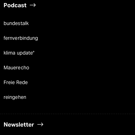
Podcast
bundestalk
fernverbindung
klima update°
Mauerecho
Freie Rede
reingehen
Newsletter