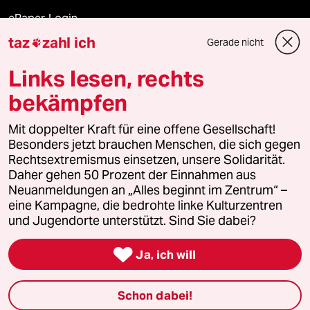
ePaper Login
taz
zahl ich
Gerade nicht

Downloads für Abonnierende
Links lesen, rechts
bekämpfen
© 2026 taz Verlags und Vertriebs GmbH
Mit doppelter Kraft für eine offene Gesellschaft!
Alle Rechte vorbehalten. Bei rechtlichen Fragen oder für Genehmigungen
wenden Sie sich bitte an
lizenzen@taz.de
Besonders jetzt brauchen Menschen, die sich gegen
Rechtsextremismus einsetzen, unsere Solidarität.
Daher gehen 50 Prozent der Einnahmen aus
Feedback
Redaktionsstatut
Kommune-Richtlinien
KI-
Neuanmeldungen an „Alles beginnt im Zentrum“ –
eine Kampagne, die bedrohte linke Kulturzentren
Leitlinie
Informant
Datenschutz
Impressum
AGB
und Jugendorte unterstützt. Sind Sie dabei?
Seitenwende
Einwilligungen widerrufen (Ads)

Ja, ich will
Schon dabei!