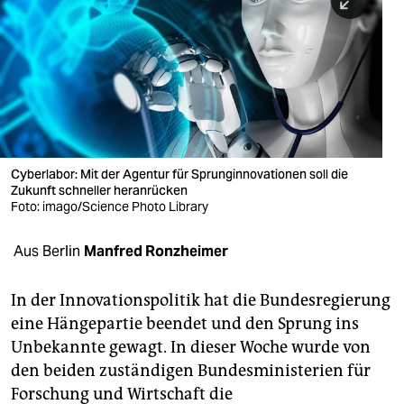
berlin
nord
wahrheit
verlag
verlag
Cyberlabor: Mit der Agentur für Sprunginnovationen soll die
Zukunft schneller heranrücken
veranstaltungen
Foto: imago/Science Photo Library
shop
Aus Berlin
Manfred Ronzheimer
fragen & hilfe
unterstützen
In der Innovationspolitik hat die Bundesregierung
eine Hängepartie beendet und den Sprung ins
abo
Unbekannte gewagt. In dieser Woche wurde von
den beiden zuständigen Bundesministerien für
genossenschaft
Forschung und Wirtschaft die