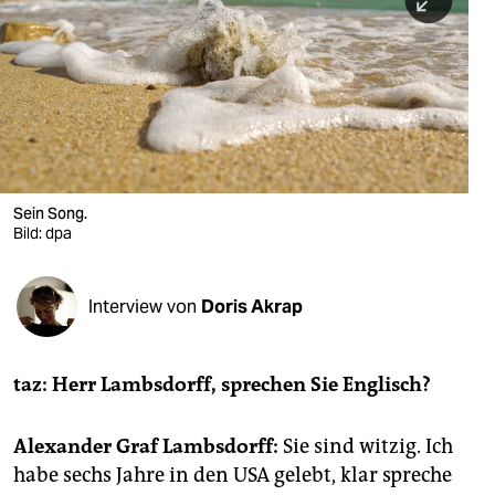
berlin
nord
wahrheit
verlag
verlag
Sein Song.
Bild: dpa
veranstaltungen
shop
Interview von
Doris Akrap
fragen & hilfe
unterstützen
taz: Herr Lambsdorff, sprechen Sie Englisch?
abo
Alexander Graf Lambsdorff:
Sie sind witzig. Ich
genossenschaft
habe sechs Jahre in den USA gelebt, klar spreche