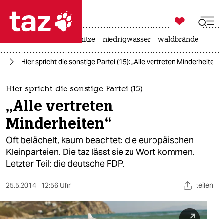

taz zahl ich
krieg in der ukraine
hitze
niedrigwasser
waldbrände

taz zahl ich
en
Hier spricht die sonstige Partei (15): „Alle vertreten Minderheiten
taz zahl ich
themen
Hier spricht die sonstige Partei (15)
„Alle vertreten
politik
Minderheiten“
öko
Oft belächelt, kaum beachtet: die europäischen
Kleinparteien. Die taz lässt sie zu Wort kommen.
gesellschaft
Letzter Teil: die deutsche FDP.
kultur
25.5.2014
12:56 Uhr
teilen
sport