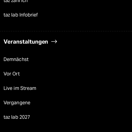
taz zahl ich
taz lab Infobrief
Veranstaltungen
Demnächst
Vor Ort
Live im Stream
Vergangene
taz lab 2027