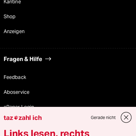
Kantine
Shop
Anzeigen
Fragen & Hilfe
Feedback
Aboservice
ePaper Login
taz
zahl ich
Gerade nicht

Downloads für Abonnierende
Links lesen, rechts