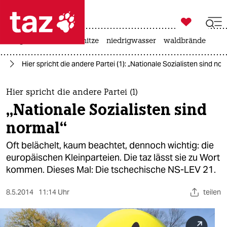

taz zahl ich
krieg in der ukraine
hitze
niedrigwasser
waldbrände

taz zahl ich
en
Hier spricht die andere Partei (1): „Nationale Sozialisten sind nor
taz zahl ich
themen
Hier spricht die andere Partei (1)
„Nationale Sozialisten sind
politik
normal“
öko
Oft belächelt, kaum beachtet, dennoch wichtig: die
europäischen Kleinparteien. Die taz lässt sie zu Wort
gesellschaft
kommen. Dieses Mal: Die tschechische NS-LEV 21.
kultur
8.5.2014
11:14 Uhr
teilen
sport