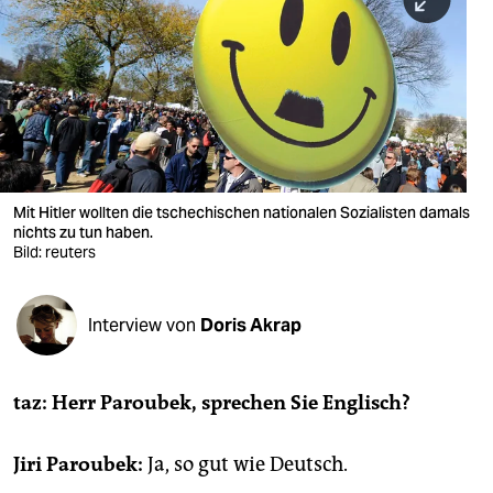
berlin
nord
wahrheit
verlag
verlag
Mit Hitler wollten die tschechischen nationalen Sozialisten damals
nichts zu tun haben.
veranstaltungen
Bild: reuters
shop
fragen & hilfe
Interview von
Doris Akrap
unterstützen
taz: Herr Paroubek, sprechen Sie Englisch?
abo
genossenschaft
Jiri Paroubek:
Ja, so gut wie Deutsch.