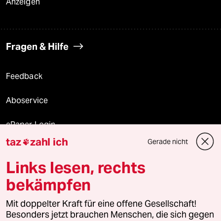
Anzeigen
Fragen & Hilfe
Feedback
Aboservice
ePaper Login
taz
zahl ich
Gerade nicht

Downloads für Abonnierende
Links lesen, rechts
bekämpfen
© 2026 taz Verlags und Vertriebs GmbH
Alle Rechte vorbehalten. Bei rechtlichen Fragen oder für Genehmigungen
Mit doppelter Kraft für eine offene Gesellschaft!
wenden Sie sich bitte an
lizenzen@taz.de
Besonders jetzt brauchen Menschen, die sich gegen