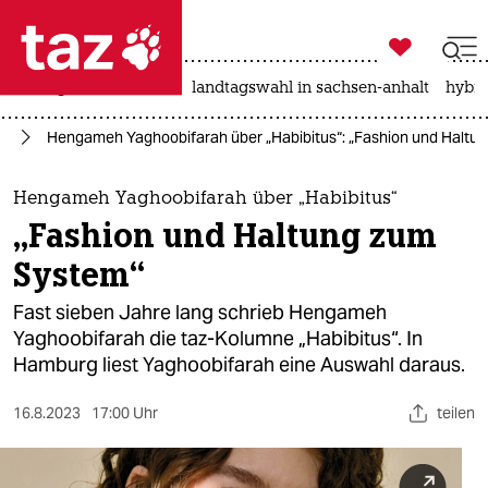

taz zahl ich
niedrigwasser
rente
landtagswahl in sachsen-anhalt
hybri

taz zahl ich
ur
Hengameh Yaghoobifarah über „Habibitus“: „Fashion und Haltu
taz zahl ich
themen
Hengameh Yaghoobifarah über „Habibitus“
„Fashion und Haltung zum
politik
System“
öko
Fast sieben Jahre lang schrieb Hengameh
Yaghoobifarah die taz-Kolumne „Habibitus“. In
gesellschaft
Hamburg liest Yaghoobifarah eine Auswahl daraus.
kultur
16.8.2023
17:00 Uhr
teilen
sport