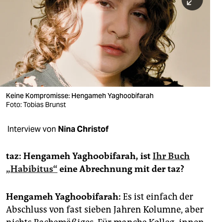
berlin
nord
wahrheit
verlag
verlag
Keine Kompromisse: Hengameh Yaghoobifarah
Foto: Tobias Brunst
veranstaltungen
shop
Interview von
Nina Christof
fragen & hilfe
taz: Hengameh Yaghoobifarah, ist
Ihr Buch
unterstützen
„Habibitus“
eine Abrechnung mit der taz?
abo
Hengameh Yaghoobifarah:
Es ist einfach der
genossenschaft
Abschluss von fast sieben Jahren Kolumne, aber