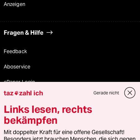
Anzeigen
Fragen & Hilfe
Feedback
Aboservice
ePaper Login
taz
zahl ich
Gerade nicht

Downloads für Abonnierende
Links lesen, rechts
bekämpfen
© 2026 taz Verlags und Vertriebs GmbH
Alle Rechte vorbehalten. Bei rechtlichen Fragen oder für Genehmigungen
Mit doppelter Kraft für eine offene Gesellschaft!
wenden Sie sich bitte an
lizenzen@taz.de
Besonders jetzt brauchen Menschen, die sich gegen