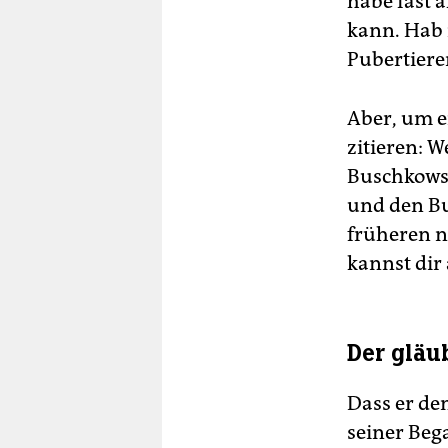
habe fast 
kann. Hab 
Pubertiere
Aber, um e
zitieren: 
Buschkowsk
und den Bu
früheren n
kannst dir 
Der gläu
Dass er de
seiner Beg