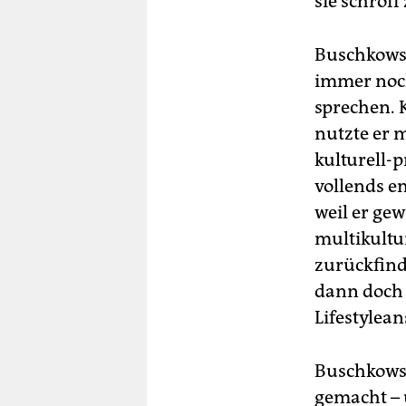
sie schrof
Buschkowsk
immer noch
sprechen. 
nutzte er m
kulturell-
vollends em
weil er ge
multikultu
zurückfind
dann doch l
Lifestylea
Buschkowsk
gemacht – 