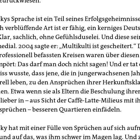
f zurückwiesen.
ys Sprache ist ein Teil seines Erfolgsgeheimnisse
 verblüffende Art ist er fähig, ein kerniges Deut
Klar, sachlich, ohne Gefühlsduselei. Und diese se
edial. 2004 sagte er: „Multikulti ist gescheitert.“ 
professionell befassten Kreisen waren über diesen
pört: Das darf man doch nicht sagen! Und er tat e
wiss wusste, dass jene, die in jungerwachsenen Ja
rell leben, zu den Ansprüchen ihrer Herkunftskl
en. Etwa wenn sie als Eltern die Beschulung ihre
ieber in – aus Sicht der Caffè-Latte-Milieus mit i
nsprüchen – besseren Quartieren einfädeln.
y hat mit einer Fülle von Sprüchen auf sich au
und auf das, was ihm schwer im Magen lag. Und 