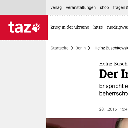
hautnavigation anspringen
hauptinhalt anspringen
footer anspringen
verlag
veranstaltungen
shop
fragen &
krieg in der ukraine
hitze
niedrigwa

taz zahl ich
taz zahl ich
Startseite
Berlin
Heinz Buschkowsky
themen
politik
Heinz Busch
Der 
öko
Er spricht 
gesellschaft
beherrscht
kultur
28.1.2015
19:4
sport