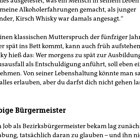
alles ausgetestet, was ein Mensch in seinem Leben
meine Alkoholerfahrungen gemacht, als junger
nder, Kirsch Whisky war damals angesagt.“
inen klassischen Mutterspruch der fünfziger Jah
Wer spät ins Bett kommt, kann auch früh aufstehen
y hieß das: Wer morgens zu spät zur Ausbildu
sausfall als Entschuldigung anführt, soll eben e
ehmen. Von seiner Lebenshaltung könnte man s
alles erlauben, aber du darfst dich nicht gehen la
bige Bürgermeister
n Job als Bezirksbürgermeister bekam lag zunäch
abung, tatsächlich daran zu glauben – und ihn ni