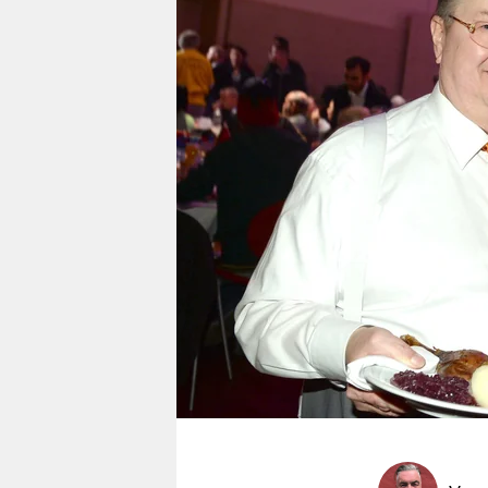
berlin
nord
wahrheit
verlag
verlag
veranstaltungen
shop
fragen & hilfe
unterstützen
abo
genossenschaft