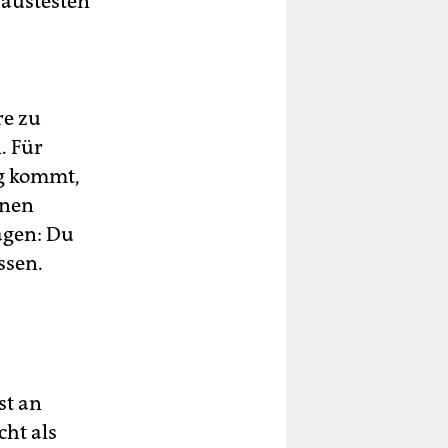
 austesten
re zu
. Für
ng kommt,
inen
agen: Du
ssen.
st an
cht als