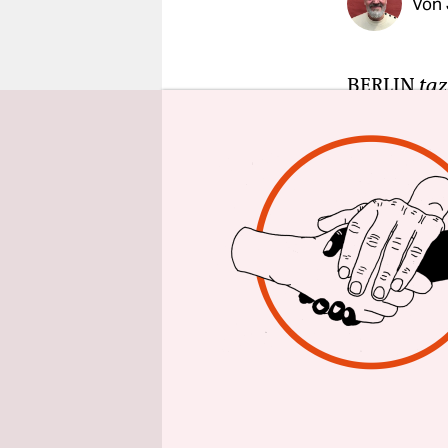
Von
epaper login
BERLIN
taz
passiert in
Berliner B
das auch k
Buschkowsk
hinaus inte
was inzwisc
Im „ARD-M
ausmachen,
er davon h
berufen. B
mitlaufen, 