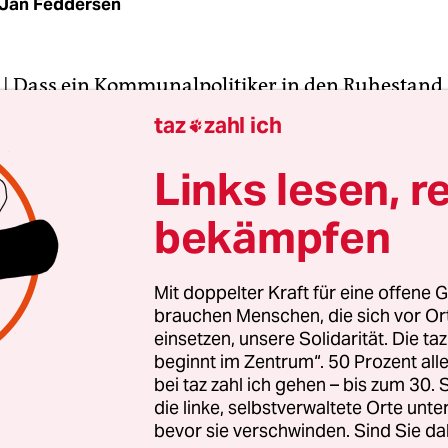
Jan Feddersen
| Dass ein Kommunalpolitiker in den Ruhestand 
 der Republik recht oft. Wenn der Bürgermeister 
taz
zahl ich

ezirks bekannt gibt, zum 1. April in Pension zu g
eine Meldung sein – aber der Mann heißt Heinz
Links lesen, r
y. Das ist eine Meldung, die über den lokalen Sp
bekämpfen
ressiert. Keiner sonst hat so volkstümlich das ver
hen ein Label ist, ein fashionabler Begriff: Neukö
Mit doppelter Kraft für eine offene G
brauchen Menschen, die sich vor O
orgenmagazin“ konnte man gestern zumindest f
einsetzen, unsere Solidarität. Die ta
 woher seine Popularität rührt. Fragt die Moder
beginnt im Zentrum“. 50 Prozent a
alte, dass die Pegida-Spaziergänger sich dauernd 
bei taz zahl ich gehen – bis zum 30
uschkowsky: Solange bei denen NPD-Leute an der
die linke, selbstverwaltete Orte unte
bevor sie verschwinden. Sind Sie da
gebe es keine Gespräche. Und sowieso: Er sei ja f