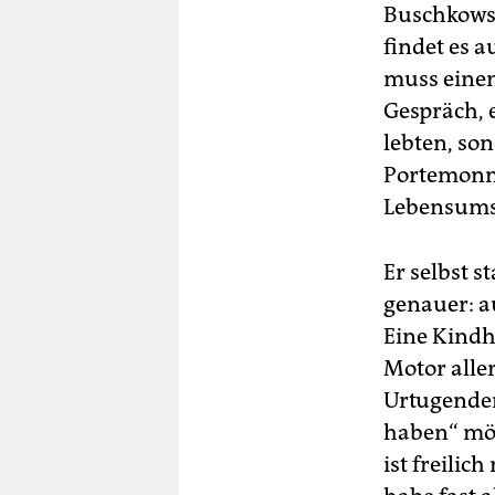
Buschkowsk
findet es a
muss einem
Gespräch, e
lebten, so
Portemonna
Lebensumst
Er selbst 
genauer: a
Eine Kindh
Motor alle
Urtugenden
haben“ mö
ist freilic