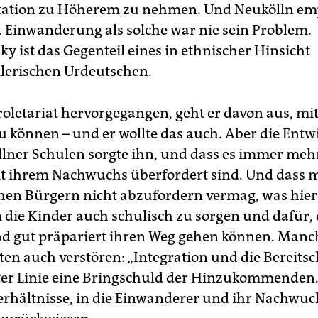
tation zu Höherem zu nehmen. Und Neukölln em
 Einwanderung als solche war nie sein Problem.
y ist das Gegenteil eines in ethnischer Hinsicht
lerischen Urdeutschen.
oletariat hervorgegangen, geht er davon aus, mit
u können – und er wollte das auch. Aber die Entw
lner Schulen sorgte ihn, und dass es immer mehr
mit ihrem Nachwuchs überfordert sind. Und dass
en Bürgern nicht abzufordern vermag, was hier
m die Kinder auch schulisch zu sorgen und dafür, d
d gut präpariert ihren Weg gehen können. Manc
ten auch verstören: „Integration und die Bereits
ster Linie eine Bringschuld der Hinzukommenden.
Verhältnisse, in die Einwanderer und ihr Nachwu