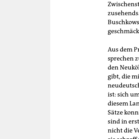
Zwischens
zusehends.
Buschkowsk
geschmäck
Aus dem Pr
sprechen z
den Neuköl
gibt, die 
neudeutsch
ist: sich u
diesem Lan
Sätze konn
sind in er
nicht die 