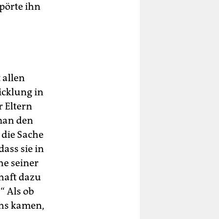
pörte ihn
 allen
icklung in
 Eltern
 man den
 die Sache
ass sie in
he seiner
chaft dazu
“ Als ob
chs kamen,