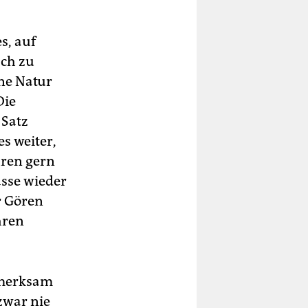
s, auf
sch zu
ine Natur
Die
 Satz
s weiter,
hren gern
asse wieder
r Gören
hren
fmerksam
zwar nie