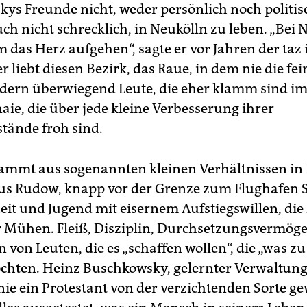
ys Freunde nicht, weder persönlich noch politisc
uch nicht schrecklich, in Neukölln zu leben. „Bei 
 das Herz aufgehen“, sagte er vor Jahren der taz
r liebt diesen Bezirk, das Raue, in dem nie die fe
ndern überwiegend Leute, die eher klamm sind i
ie, die über jede kleine Verbesserung ihrer
ände froh sind.
stammt aus sogenannten kleinen Verhältnissen in 
us Rudow, knapp vor der Grenze zum Flughafen 
eit und Jugend mit eisernem Aufstiegswillen, die
r Mühen. Fleiß, Disziplin, Durchsetzungsvermöge
 von Leuten, die es „schaffen wollen“, die „was z
chten. Heinz Buschkowsky, gelernter Verwaltun
h nie ein Protestant von der verzichtenden Sorte g