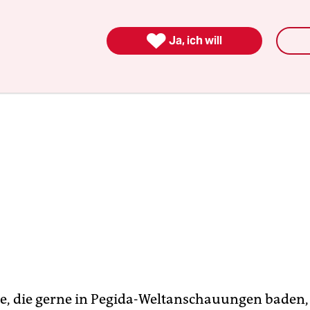
, nicht für
weniger.

Ja, ich will
he, die gerne in Pegida-Weltanschauungen baden,