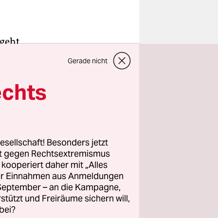
geht,
eines
Gerade nicht
ehen, muss
echts
rengel
körpert,
lln.
esellschaft! Besonders jetzt
rt gegen Rechtsextremismus
lüchtig
z kooperiert daher mit „Alles
atorin, was
ller Einnahmen aus Anmeldungen
auf ihn
. September – an die Kampagne,
 Spitze
rstützt und Freiräume sichern will,
bei?
ür
mehr