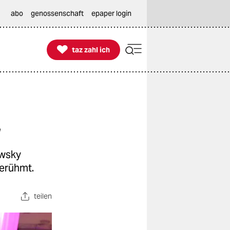
abo
genossenschaft
epaper login

taz zahl ich
taz zahl ich
r
owsky
berühmt.
teilen