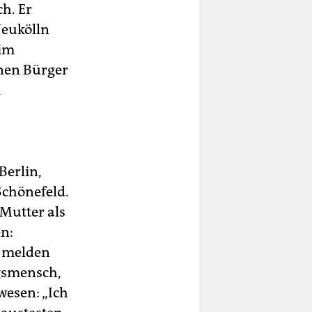
h. Er
Neukölln
 im
inen Bürger
m
Berlin,
Schönefeld.
 Mutter als
n:
u melden
gsmensch,
ewesen: „Ich