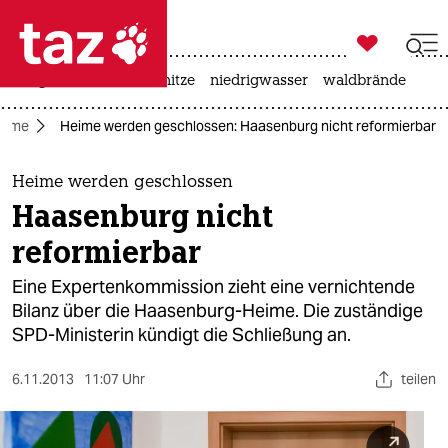

taz zahl ich
krieg in der ukraine
hitze
niedrigwasser
waldbrände

taz zahl ich
eime
Heime werden geschlossen: Haasenburg nicht reformierbar
taz zahl ich
themen
Heime werden geschlossen
Haasenburg nicht
politik
reformierbar
öko
Eine Expertenkommission zieht eine vernichtende
Bilanz über die Haasenburg-Heime. Die zuständige
gesellschaft
SPD-Ministerin kündigt die Schließung an.
kultur
6.11.2013
11:07 Uhr
teilen
sport