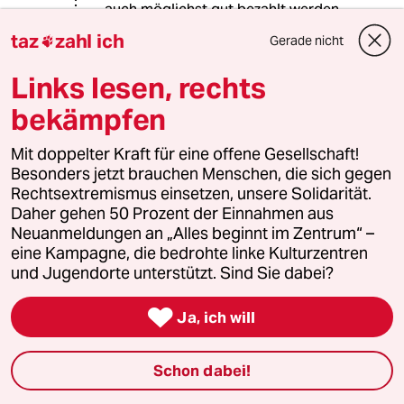
auch möglichst gut bezahlt werden.
Das wäre sogar Gold wert.
taz
zahl ich
Gerade nicht

Links lesen, rechts
Sokrates
S
bekämpfen
06.11.2013
,
22:34 Uhr
@THG:
Mit doppelter Kraft für eine offene Gesellschaft!
Für gute Arbeit ein entsprechend
Besonders jetzt brauchen Menschen, die sich gegen
Guten Lohn zu zahlen ist auch völlig
Rechtsextremismus einsetzen, unsere Solidarität.
in Ordnung und wünschenswert.
Daher gehen 50 Prozent der Einnahmen aus
Mir ging es darum, gegen eine immer
Neuanmeldungen an „Alles beginnt im Zentrum“ –
weiter Fortschreitung der
eine Kampagne, die bedrohte linke Kulturzentren
Kommerzialisierung von sensiblen
und Jugendorte unterstützt. Sind Sie dabei?
Aufgaben der Gesellschaft das Wort
zu reden.

Ja, ich will
Und leider ist es es heute so, das der
Wert geleisteter Arbeit nach der
Höhe des Gehalts bemessen und
Schon dabei!
nicht die Höhe des Gehalts nach den