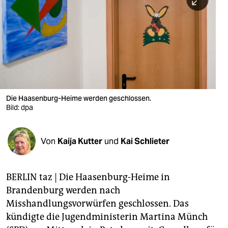
berlin
nord
wahrheit
verlag
verlag
Die Haasenburg-Heime werden geschlossen.
Bild: dpa
veranstaltungen
shop
Von
Kaija Kutter
und
Kai Schlieter
fragen & hilfe
unterstützen
BERLIN taz | Die Haasenburg-Heime in
Brandenburg werden nach
abo
Misshandlungsvorwürfen geschlossen. Das
genossenschaft
kündigte die Jugendministerin Martina Münch